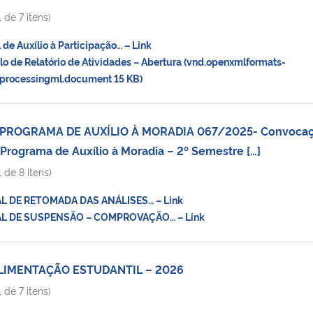
 de 7 itens)
e Auxílio à Participação… – Link
de Relatório de Atividades – Abertura (vnd.openxmlformats-
processingml.document 15 KB)
O PROGRAMA DE AUXÍLIO À MORADIA 067/2025- Convoca
rograma de Auxílio à Moradia – 2º Semestre […]
 de 8 itens)
L DE RETOMADA DAS ANÁLISES… – Link
AL DE SUSPENSÃO – COMPROVAÇÃO… – Link
ALIMENTAÇÃO ESTUDANTIL – 2026
 de 7 itens)