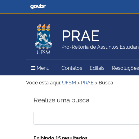
Casa Civil
Ministério da Justiça e
Segurança Pública
PRAE
Ministério da Agricultura,
Ministério da Educação
Pró-Reitoria de Assuntos Estudant
Pecuária e Abastecimento
Menu Principal do Sítio
Menu
Contatos
Editais
Resoluções 
Ministério do Meio Ambiente
Ministério do Turismo
Você está aqui:
UFSM
>
PRAE
>
Busca
Início do conteúdo
Realize uma busca:
Secretaria de Governo
Gabinete de Segurança
Institucional
Exibindo 15 resultados