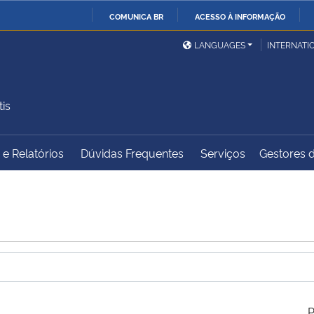
COMUNICA BR
ACESSO À INFORMAÇÃO
Ministério da Defesa
Ministério das Relações
Mini
IR
LANGUAGES
INTERNATI
Exteriores
PARA
O
Ministério da Cidadania
Ministério da Saúde
Mini
CONTEÚDO
is
e Relatórios
Dúvidas Frequentes
Serviços
Gestores d
Ministério do
Controladoria-Geral da
Mini
Desenvolvimento Regional
União
Famí
Hum
Advocacia-Geral da União
Banco Central do Brasil
Plan
P