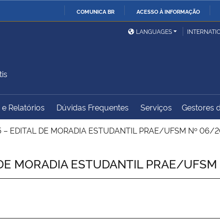
COMUNICA BR
ACESSO À INFORMAÇÃO
Ministério da Defesa
Ministério das Relações
Mini
IR
LANGUAGES
INTERNATI
Exteriores
PARA
O
Ministério da Cidadania
Ministério da Saúde
Mini
CONTEÚDO
is
e Relatórios
Dúvidas Frequentes
Serviços
Gestores d
Ministério do
Controladoria-Geral da
Mini
Desenvolvimento Regional
União
Famí
 – EDITAL DE MORADIA ESTUDANTIL PRAE/UFSM Nº 06/202
Hum
DE MORADIA ESTUDANTIL PRAE/UFSM Nº
Advocacia-Geral da União
Banco Central do Brasil
Plan