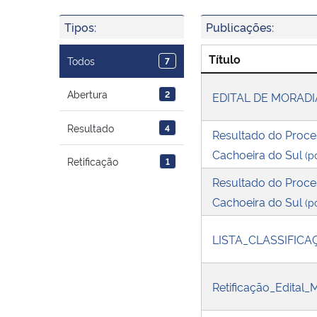
Tipos:
Publicações:
Título
Todos
7
Abertura
2
EDITAL DE MORAD
Resultado
4
Resultado do Proce
Cachoeira do Sul
(p
Retificação
1
Resultado do Proce
Cachoeira do Sul
(p
LISTA_CLASSIFIC
Retificação_Edital