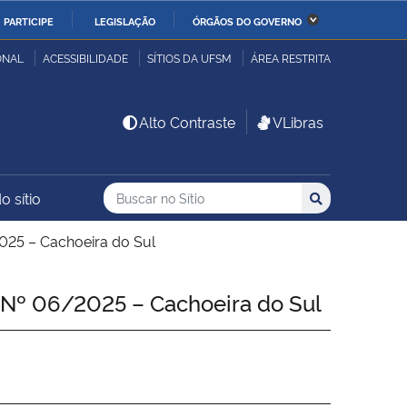
PARTICIPE
LEGISLAÇÃO
ÓRGÃOS DO GOVERNO
stério da Economia
Ministério da Infraestrutura
ONAL
ACESSIBILIDADE
SÍTIOS DA UFSM
ÁREA RESTRITA
stério de Minas e Energia
Ministério da Ciência,
Alto Contraste
VLibras
Tecnologia, Inovações e
Comunicações
Buscar no no Sítio
Busca
Busca:
o sítio
Buscar
stério da Mulher, da
Secretaria-Geral
lia e dos Direitos
5 – Cachoeira do Sul
anos
 06/2025 – Cachoeira do Sul
alto