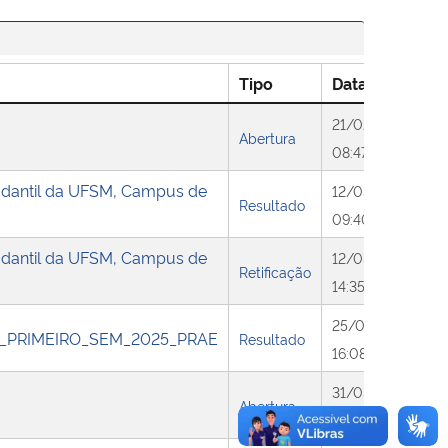
Tipo
Data
21/02/2025
Abertura
08:47
tudantil da UFSM, Campus de
12/03/2025
Resultado
09:40
tudantil da UFSM, Campus de
12/03/2025
Retificação
14:35
25/03/2025
_PRIMEIRO_SEM_2025_PRAE
Resultado
16:08
31/03/2025
Abertura
09:30