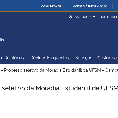
COMUNICA BR
ACESSO À INFORMAÇÃO
Ministério da Defesa
Ministério das Relações
Mini
IR
LANGUAGES
INTERNATI
Exteriores
PARA
O
Ministério da Cidadania
Ministério da Saúde
Mini
CONTEÚDO
is
e Relatórios
Dúvidas Frequentes
Serviços
Gestores d
Ministério do
Controladoria-Geral da
Mini
Desenvolvimento Regional
União
Famí
 – Processo seletivo da Moradia Estudantil da UFSM – Ca
Hum
 seletivo da Moradia Estudantil da U
Advocacia-Geral da União
Banco Central do Brasil
Plan