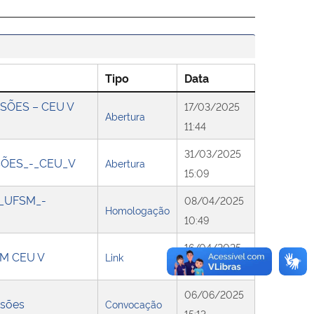
Tipo
Data
SSÕES – CEU V
17/03/2025
Abertura
11:44
31/03/2025
SÕES_-_CEU_V
Abertura
15:09
_UFSM_-
08/04/2025
Homologação
10:49
16/04/2025
 PM CEU V
Link
00:00
06/06/2025
ssões
Convocação
15:13