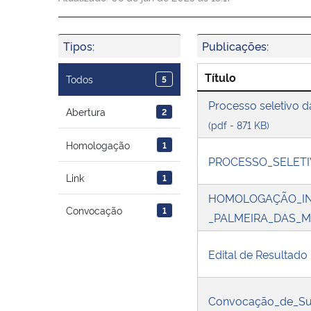
Tipos:
Publicações:
Título
Todos
5
Processo seletivo
Abertura
2
(pdf - 871 KB)
Homologação
1
PROCESSO_SELETI
Link
1
HOMOLOGAÇÃO_IN
Convocação
1
_PALMEIRA_DAS_M
Edital de Resultad
Convocação_de_Sup