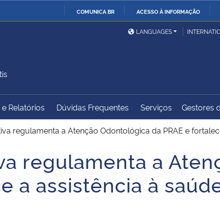
COMUNICA BR
ACESSO À INFORMAÇÃO
Ministério da Defesa
Ministério das Relações
Mini
IR
LANGUAGES
INTERNATI
Exteriores
PARA
O
Ministério da Cidadania
Ministério da Saúde
Mini
CONTEÚDO
is
e Relatórios
Dúvidas Frequentes
Serviços
Gestores d
Ministério do
Controladoria-Geral da
Mini
Desenvolvimento Regional
União
Famí
iva regulamenta a Atenção Odontológica da PRAE e fortalece
Hum
va regulamenta a Aten
Advocacia-Geral da União
Banco Central do Brasil
Plan
e a assistência à saúd