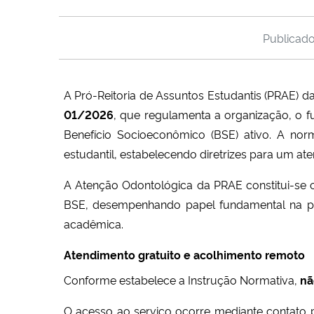
Publicad
A Pró-Reitoria de Assuntos Estudantis (PRAE) d
01/2026
, que regulamenta a organização, o f
Benefício Socioeconômico (BSE) ativo. A no
estudantil, estabelecendo diretrizes para um at
A Atenção Odontológica da PRAE constitui-se 
BSE, desempenhando papel fundamental na pr
acadêmica.
Atendimento gratuito e acolhimento remoto
Conforme estabelece a Instrução Normativa,
nã
O acesso ao serviço ocorre mediante contato 