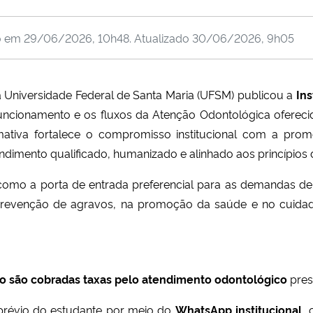
o em
29/06/2026, 10h48
. Atualizado
30/06/2026, 9h05
a Universidade Federal de Santa Maria (UFSM) publicou a
In
uncionamento e os fluxos da Atenção Odontológica oferecid
rmativa fortalece o compromisso institucional com a pr
endimento qualificado, humanizado e alinhado aos princípios
como a porta de entrada preferencial para as demandas d
evenção de agravos, na promoção da saúde e no cuidado 
o são cobradas taxas pelo atendimento odontológico
pres
prévio do estudante por meio do
WhatsApp institucional
, 