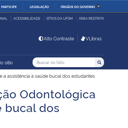
PARTICIPE
LEGISLAÇÃO
ÓRGÃOS DO GOVERNO
stério da Economia
Ministério da Infraestrutura
ONAL
ACESSIBILIDADE
SÍTIOS DA UFSM
ÁREA RESTRITA
stério de Minas e Energia
Ministério da Ciência,
Alto Contraste
VLibras
Tecnologia, Inovações e
Comunicações
Buscar no no Sítio
Busca
Busca:
o sítio
Buscar
stério da Mulher, da
Secretaria-Geral
lia e dos Direitos
 a assistência à saúde bucal dos estudantes
anos
ção Odontológica
alto
e bucal dos