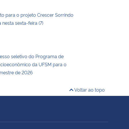
 para o projeto Crescer Sorrindo
 nesta sexta-feira (7)
esso seletivo do Programa de
Socioeconômico da UFSM para o
mestre de 2026
Voltar ao topo