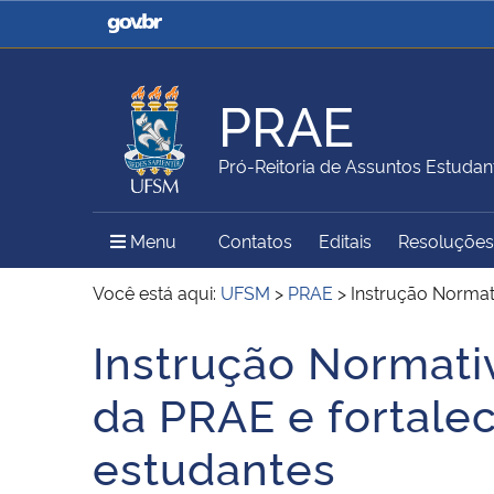
Casa Civil
Ministério da Justiça e
Segurança Pública
PRAE
Ministério da Agricultura,
Ministério da Educação
Pró-Reitoria de Assuntos Estudant
Pecuária e Abastecimento
Menu Principal do Sítio
Menu
Contatos
Editais
Resoluções 
Ministério do Meio Ambiente
Ministério do Turismo
Você está aqui:
UFSM
>
PRAE
>
Instrução Normat
Instrução Normati
Início do conteúdo
Secretaria de Governo
Gabinete de Segurança
da PRAE e fortalec
Institucional
estudantes