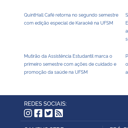
QuintHall Café retorna no segundo semestre
S
com edição especial de Karaokê na UFSM
E
a
s
Mutirão da Assistência Estudantil marca o
P
primeiro semestre com ações de cuidado e
o
promoção da saúde na UFSM
a
REDES SOCIAIS:
Instagram
Facebook
Twitter
RSS