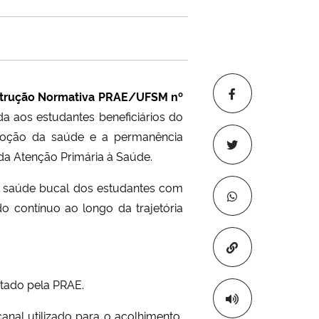
strução Normativa PRAE/UFSM nº
a aos estudantes beneficiários do
omoção da saúde e a permanência
 da Atenção Primária à Saúde.
e saúde bucal dos estudantes com
contínuo ao longo da trajetória
Copiar para áre
tado pela PRAE.
canal utilizado para o acolhimento,