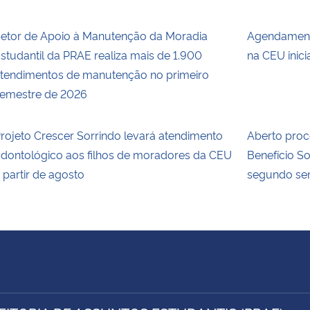
etor de Apoio à Manutenção da Moradia
Agendamento
studantil da PRAE realiza mais de 1.900
na CEU inicia
tendimentos de manutenção no primeiro
emestre de 2026
rojeto Crescer Sorrindo levará atendimento
Aberto proc
dontológico aos filhos de moradores da CEU
Benefício 
 partir de agosto
segundo se