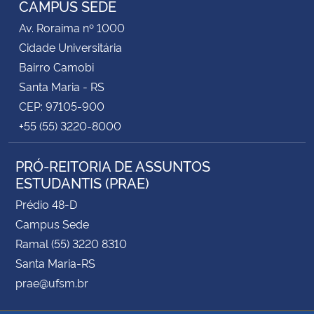
CAMPUS SEDE
Av. Roraima nº 1000
Secretaria-Geral
Cidade Universitária
Bairro Camobi
Secretaria de Governo
Santa Maria - RS
CEP: 97105-900
Gabinete de Segurança Institucional
+55 (55) 3220-8000
Advocacia-Geral da União
PRÓ-REITORIA DE ASSUNTOS
ESTUDANTIS (PRAE)
Banco Central do Brasil
Prédio 48-D
Planalto
Campus Sede
Ramal (55) 3220 8310
Santa Maria-RS
prae@ufsm.br