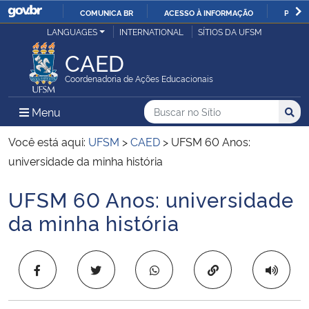
COMUNICA BR
ACESSO À INFORMAÇÃO
PARTI
Casa Civil
LANGUAGES
INTERNATIONAL
SÍTIOS DA UFSM
IR
PARA
CAED
Ministério da Justiça e Segurança Pública
O
Coordenadoria de Ações Educacionais
CONTEÚDO
Ministério da Defesa
Buscar no no Sítio
Busca
Busca:
Menu Principal do Sítio
Menu
Busc
Ministério das Relações Exteriores
Você está aqui:
UFSM
>
CAED
>
UFSM 60 Anos:
universidade da minha história
Ministério da Economia
UFSM 60 Anos: universidade
Início do conteúdo
Ministério da Infraestrutura
da minha história
Ministério da Agricultura, Pecuária e Abastecimento
Copiar para área 
Ministério da Educação