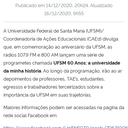
Publicado em
14/12/2020, 20h24
. Atualizado
Ministério da Cidadania
16/12/2020, 9h55
Ministério da Saúde
A Universidade Federal de Santa Maria (UFSM)/
Ministério de Minas e Energia
Coordenadoria de Ações Educacionais (CAEd) divulga
que, em comemoração ao aniversário da UFSM, as
Ministério da Ciência, Tecnologia, Inovações e Comunicações
rádios 107.9 FM e 800 AM lançam uma série de
programetes chamada
UFSM 60 Anos: a universidade
Ministério do Meio Ambiente
da minha história
. Ao longo da programação, irão ao ar
depoimentos de professores, TAE’s, estudantes,
Ministério do Turismo
egressos e trabalhadores terceirizados sobre a
importância da UFSM em suas trajetórias.
Ministério do Desenvolvimento Regional
Maiores informações podem ser acessadas na página da
Controladoria-Geral da União
rede social Facebook em:
Ministério da Mulher, da Família e dos Direitos Humanos
https://www.facebook.com/UniFM107.9/posts/7063190