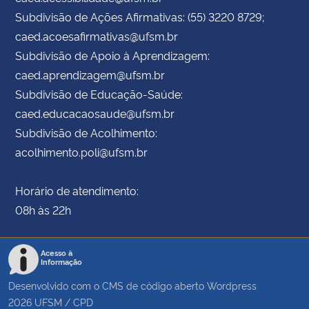
Subdivisão de Ações Afirmativas: (55) 3220 8729;
caed.acoesafirmativas@ufsm.br
Subdivisão de Apoio à Aprendizagem:
caed.aprendizagem@ufsm.br
Subdivisão de Educação-Saúde:
caed.educacaosaude@ufsm.br
Subdivisão de Acolhimento:
acolhimento.poli@ufsm.br
Horário de atendimento:
08h às 22h
Acesso à
Informação
Desenvolvido com o CMS de código aberto
Wordpress
2026
UFSM
/
CPD