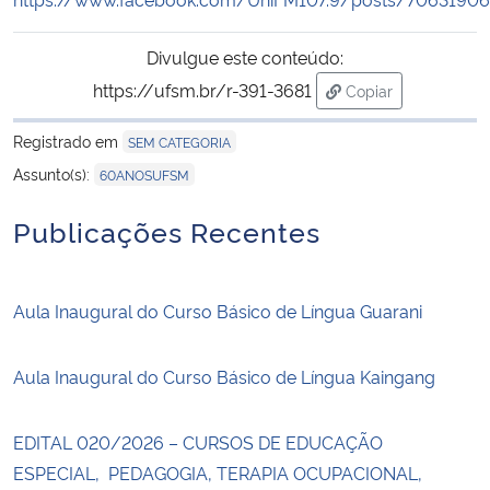
Secretaria-Geral
Divulgue este conteúdo:
https://ufsm.br/r-391-3681
Copiar
Secretaria de Governo
para área de trans
Registrado em
SEM CATEGORIA
Gabinete de Segurança Institucional
Assunto(s):
60ANOSUFSM
Publicações Recentes
Advocacia-Geral da União
Banco Central do Brasil
Aula Inaugural do Curso Básico de Língua Guarani
Planalto
Aula Inaugural do Curso Básico de Língua Kaingang
EDITAL 020/2026 – CURSOS DE EDUCAÇÃO
ESPECIAL, PEDAGOGIA, TERAPIA OCUPACIONAL,