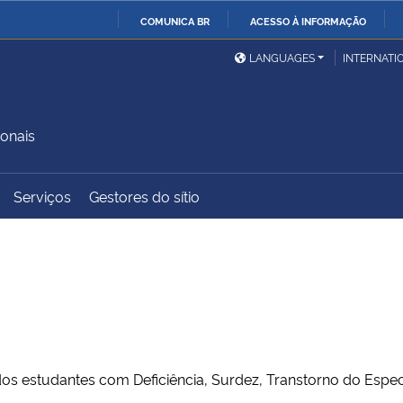
COMUNICA BR
ACESSO À INFORMAÇÃO
Ministério da Defesa
Ministério das Relações
Mini
IR
LANGUAGES
INTERNATI
Exteriores
PARA
O
Ministério da Cidadania
Ministério da Saúde
Mini
CONTEÚDO
onais
Serviços
Gestores do sítio
Ministério do
Controladoria-Geral da
Mini
Desenvolvimento Regional
União
Famí
Hum
Advocacia-Geral da União
Banco Central do Brasil
Plan
 estudantes com Deficiência, Surdez, Transtorno do Espectr