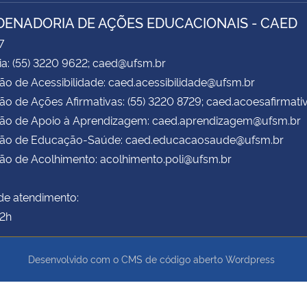
ENADORIA DE AÇÕES EDUCACIONAIS - CAED
7
ia: (55) 3220 9622; caed@ufsm.br
ão de Acessibilidade: caed.acessibilidade@ufsm.br
ão de Ações Afirmativas: (55) 3220 8729; caed.acoesafirmat
são de Apoio à Aprendizagem: caed.aprendizagem@ufsm.br
são de Educação-Saúde: caed.educacaosaude@ufsm.br
ão de Acolhimento: acolhimento.poli@ufsm.br
de atendimento:
22h
Desenvolvido com o CMS de código aberto
Wordpress