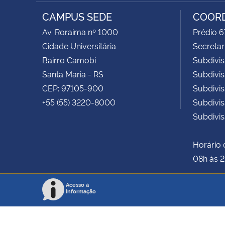
Instagram
Facebook
RSS
CAMPUS SEDE
COORD
Av. Roraima nº 1000
Prédio 6
Cidade Universitária
Secretar
Bairro Camobi
Subdivis
Santa Maria - RS
Subdivis
CEP: 97105-900
Subdivi
+55 (55) 3220-8000
Subdivi
Subdivis
Horário 
08h às 
Acesso à
Informação