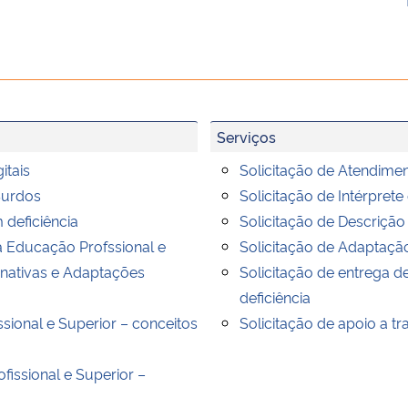
Serviços
itais
Solicitação de Atendime
Surdos
Solicitação de Intérprete
 deficiência
Solicitação de Descriçã
a Educação Profssional e
Solicitação de Adaptaçã
rnativas e Adaptações
Solicitação de entrega
deficiência
sional e Superior – conceitos
Solicitação de apoio a t
ofissional e Superior –