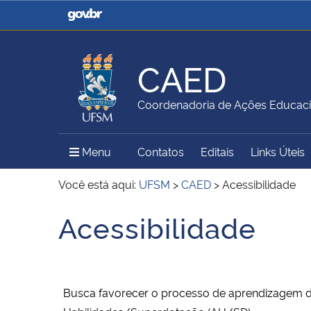
Casa Civil
Ministério da Justiça e
Segurança Pública
CAED
Ministério da Agricultura,
Ministério da Educação
Coordenadoria de Ações Educaci
Pecuária e Abastecimento
Menu Principal do Sítio
Menu
Contatos
Editais
Links Úteis
Ministério do Meio Ambiente
Ministério do Turismo
Você está aqui:
UFSM
>
CAED
>
Acessibilidade
Acessibilidade
Início do conteúdo
Secretaria de Governo
Gabinete de Segurança
Institucional
Busca favorecer o processo de aprendizagem dos