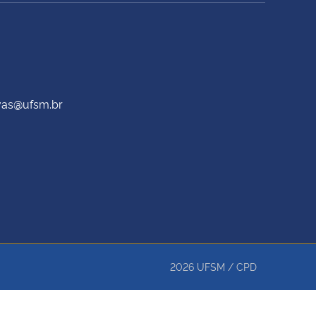
ivas@ufsm.br
2026
UFSM
/
CPD