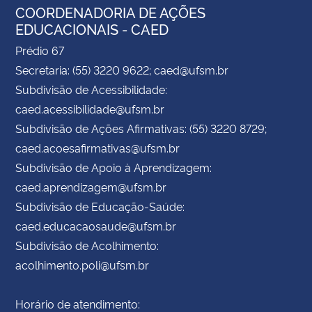
COORDENADORIA DE AÇÕES
EDUCACIONAIS - CAED
Prédio 67
Secretaria: (55) 3220 9622; caed@ufsm.br
Subdivisão de Acessibilidade:
caed.acessibilidade@ufsm.br
Subdivisão de Ações Afirmativas: (55) 3220 8729;
caed.acoesafirmativas@ufsm.br
Subdivisão de Apoio à Aprendizagem:
caed.aprendizagem@ufsm.br
Subdivisão de Educação-Saúde:
caed.educacaosaude@ufsm.br
Subdivisão de Acolhimento:
acolhimento.poli@ufsm.br
Horário de atendimento: