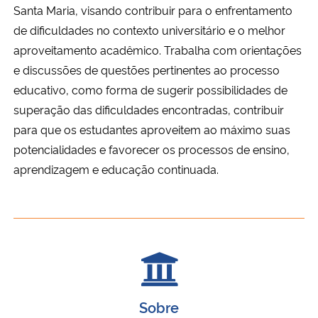
Santa Maria, visando contribuir para o enfrentamento
Ministério da Cidadania
de dificuldades no contexto universitário e o melhor
aproveitamento acadêmico. Trabalha com orientações
Ministério da Saúde
e discussões de questões pertinentes ao processo
Ministério de Minas e Energia
educativo, como forma de sugerir possibilidades de
superação das dificuldades encontradas, contribuir
Ministério da Ciência, Tecnologia, Inovações e Comunicações
para que os estudantes aproveitem ao máximo suas
potencialidades e favorecer os processos de ensino,
Ministério do Meio Ambiente
aprendizagem e educação continuada.
Ministério do Turismo
Ministério do Desenvolvimento Regional
Controladoria-Geral da União
Sobre
Ministério da Mulher, da Família e dos Direitos Humanos