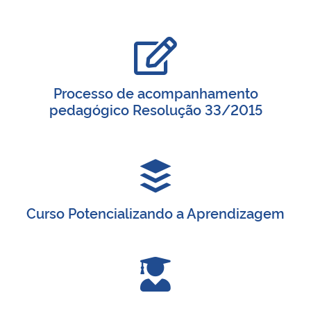
Secretaria-Geral
Secretaria de Governo
Processo de acompanhamento
pedagógico Resolução 33/2015
Gabinete de Segurança Institucional
Advocacia-Geral da União
Banco Central do Brasil
Curso Potencializando a Aprendizagem
Planalto