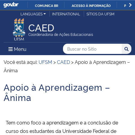
COMUNICA BR
ACESSO À INFORMAÇÃO
PARTI
Casa Civil
LANGUAGES
INTERNATIONAL
SÍTIOS DA UFSM
IR
PARA
CAED
Ministério da Justiça e Segurança Pública
O
Coordenadoria de Ações Educacionais
CONTEÚDO
Ministério da Defesa
Buscar no no Sítio
Busca
Busca:
Menu Principal do Sítio
Menu
Busc
Ministério das Relações Exteriores
Você está aqui:
UFSM
>
CAED
>
Apoio à Aprendizagem –
Ânima
Ministério da Economia
Apoio à Aprendizagem –
Início do conteúdo
Ministério da Infraestrutura
Ânima
Ministério da Agricultura, Pecuária e Abastecimento
Tem como foco a aprendizagem e a conclusão de
Ministério da Educação
curso dos estudantes da Universidade Federal de