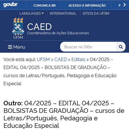
COMUNICA BR
ACESSO À INFORMAÇÃO
PARTI
Casa Civil
LANGUAGES
INTERNATIONAL
SÍTIOS DA UFSM
IR
PARA
CAED
Ministério da Justiça e Segurança Pública
O
Coordenadoria de Ações Educacionais
CONTEÚDO
Ministério da Defesa
Buscar no no Sítio
Busca
Busca:
Menu Principal do Sítio
Menu
Busc
Ministério das Relações Exteriores
Você está aqui:
UFSM
>
CAED
>
Editais
>
04/2025 –
EDITAL 04/2025 – BOLSISTAS DE GRADUAÇÃO –
Ministério da Economia
cursos de Letras/Português, Pedagogia e Educação
Especial
Ministério da Infraestrutura
Início do conteúdo
Outro:
04/2025 – EDITAL 04/2025 –
Ministério da Agricultura, Pecuária e Abastecimento
BOLSISTAS DE GRADUAÇÃO – cursos de
Letras/Português, Pedagogia e
Ministério da Educação
Educação Especial