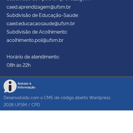
caed.aprendizagem@ufsm.br
Subdivisão de Educação-Saúde:
caed.educacaosaude@ufsm.br
Subdivisão de Acolhimento:
acolhimento.poli@ufsm.br
Horário de atendimento:
08h às 22h
Acesso à
Informação
Desenvolvido com o CMS de código aberto
Wordpress
2026
UFSM
/
CPD