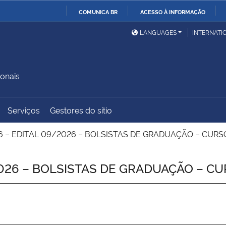
COMUNICA BR
ACESSO À INFORMAÇÃO
Ministério da Defesa
Ministério das Relações
Mini
IR
LANGUAGES
INTERNATI
Exteriores
PARA
O
Ministério da Cidadania
Ministério da Saúde
Mini
CONTEÚDO
onais
Serviços
Gestores do sítio
Ministério do
Controladoria-Geral da
Mini
Desenvolvimento Regional
União
Famí
6 – EDITAL 09/2026 – BOLSISTAS DE GRADUAÇÃO – CUR
Hum
026 – BOLSISTAS DE GRADUAÇÃO – C
Advocacia-Geral da União
Banco Central do Brasil
Plan