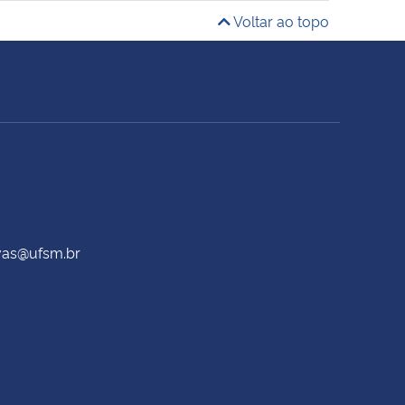
Voltar ao topo
ivas@ufsm.br