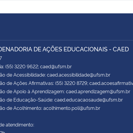
ENADORIA DE AÇÕES EDUCACIONAIS - CAED
7
ia: (55) 3220 9622; caed@ufsm.br
ão de Acessibilidade: caed.acessibilidade@ufsm.br
ão de Ações Afirmativas: (55) 3220 8729; caed.acoesafirmat
são de Apoio à Aprendizagem: caed.aprendizagem@ufsm.br
são de Educação-Saúde: caed.educacaosaude@ufsm.br
ão de Acolhimento: acolhimento.poli@ufsm.br
de atendimento:
22h