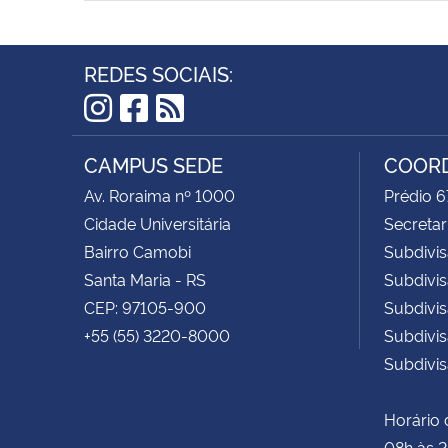
REDES SOCIAIS:
Instagram
Facebook
RSS
CAMPUS SEDE
COORD
Av. Roraima nº 1000
Prédio 6
Cidade Universitária
Secretar
Bairro Camobi
Subdivis
Santa Maria - RS
Subdivis
CEP: 97105-900
Subdivi
+55 (55) 3220-8000
Subdivi
Subdivis
Horário 
08h às 