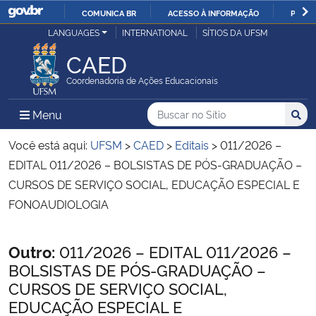
COMUNICA BR
ACESSO À INFORMAÇÃO
PARTI
Casa Civil
LANGUAGES
INTERNATIONAL
SÍTIOS DA UFSM
IR
PARA
CAED
Ministério da Justiça e Segurança Pública
O
Coordenadoria de Ações Educacionais
CONTEÚDO
Ministério da Defesa
Buscar no no Sítio
Busca
Busca:
Menu Principal do Sítio
Menu
Busc
Ministério das Relações Exteriores
Você está aqui:
UFSM
>
CAED
>
Editais
>
011/2026 –
EDITAL 011/2026 – BOLSISTAS DE PÓS-GRADUAÇÃO –
Ministério da Economia
CURSOS DE SERVIÇO SOCIAL, EDUCAÇÃO ESPECIAL E
FONOAUDIOLOGIA
Ministério da Infraestrutura
Início do conteúdo
Outro:
011/2026 – EDITAL 011/2026 –
Ministério da Agricultura, Pecuária e Abastecimento
BOLSISTAS DE PÓS-GRADUAÇÃO –
CURSOS DE SERVIÇO SOCIAL,
Ministério da Educação
EDUCAÇÃO ESPECIAL E