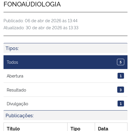
FONOAUDIOLOGIA
Ministério da Cidadania
Publicado:
06 de abr de 2026 às 13:44
Ministério da Saúde
Atualizado:
30 de abr de 2026 às 13:33
Ministério de Minas e Energia
Tipos:
Ministério da Ciência, Tecnologia, Inovações e Comunicações
Todos
5
Ministério do Meio Ambiente
Abertura
1
Ministério do Turismo
Resultado
3
Ministério do Desenvolvimento Regional
Divulgação
1
Controladoria-Geral da União
Publicações:
Título
Tipo
Data
Ministério da Mulher, da Família e dos Direitos Humanos