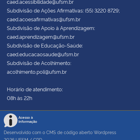
caed.acessibilidade@ufsm.br
Subdivisão de Ações Afirmativas: (55) 3220 8729;
caed.acoesafirmativas@ufsm.br
Subdivisão de Apoio à Aprendizagem:
caed.aprendizagem@ufsm.br
Subdivisão de Educação-Saúde:
caed.educacaosaude@ufsm.br
Subdivisão de Acolhimento:
acolhimento.poli@ufsm.br
Horário de atendimento:
08h às 22h
Acesso à
Informação
Desenvolvido com o CMS de código aberto
Wordpress
2026
UFSM
/
CPD