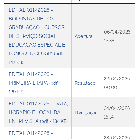
EDITAL 011/2026 -
Secretaria-Geral
BOLSISTAS DE PÓS-
GRADUAÇÃO - CURSOS
Secretaria de Governo
06/04/2026
DE SERVIÇO SOCIAL,
Abertura
13:38
EDUCAÇÃO ESPECIAL E
Gabinete de Segurança Institucional
FONOAUDIOLOGIA
(pdf -
147 KB)
Advocacia-Geral da União
EDITAL 011/2026 -
22/04/2026
Banco Central do Brasil
PRIMEIRA ETAPA
(pdf -
Resultado
00:00
129 KB)
Planalto
EDITAL 011/2026 - DATA,
24/04/2026
HORÁRIO E LOCAL DA
Divulgação
15:14
ENTREVISTA
(pdf - 134 KB)
EDITAL 011/2026 -
28/04/2026