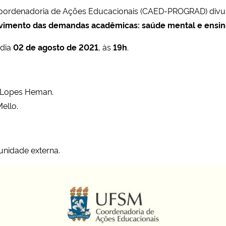
oordenadoria de Ações Educacionais (CAED-PROGRAD) divulg
lvimento das demandas acadêmicas: saúde mental e ensi
dia
02 de agosto de 2021
, às
19h
.
s Lopes Heman.
ello.
nidade externa.