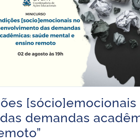
ções [sócio]emocionais
 das demandas acadêm
remoto”