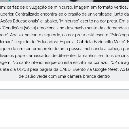
m: cartaz de divulgação de minicurso. Imagem em formato vertical
uperior. Centralizado encontra-se o brasão da universidade, junto da
ções Educacionais” e, abaixo, “Minicurso” escrito na cor preta. Em s
tulo “Condições [sócio] emocionais no desenvolvimento das demandas
oto”. Abaixo, no canto esquerdo, na cor preta está escrito “Psicólog
man”, seguido de “Educadora Especial Gabriela Barichello Mello”. N
agem de um contorno preto de uma pessoa inclinando a cabeça para
diversos papéis amassados de diferentes tamanhos, em tons de cinza
agem. No canto inferior esquerdo está escrito, na cor azul, “02 de ag
ões até dia 01/08 pela página da CAED. Evento via Google Meet”. Ao la
de balão verde com uma câmera branca dentro.