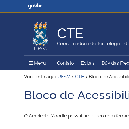
Casa Civil
Ministério da Justiça e
Segurança Pública
CTE
Ministério da Agricultura,
Ministério da Educação
Coordenadoria de Tecnologia Ed
Pecuária e Abastecimento
Menu Principal do Sítio
Menu
Contato
Editais
Dúvidas Fre
Ministério do Meio Ambiente
Ministério do Turismo
Você está aqui:
UFSM
>
CTE
>
Bloco de Acessibi
Bloco de Acessibi
Início do conteúdo
Secretaria de Governo
Gabinete de Segurança
Institucional
O Ambiente Moodle possui um bloco com ferramen