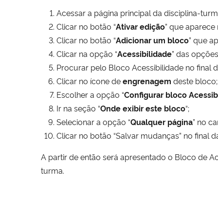
Acessar a página principal da disciplina-tur
Clicar no botão “
Ativar edição
” que aparece n
Clicar no botão “
Adicionar um bloco
” que ap
Clicar na opção “
Acessibilidade
” das opçõe
Procurar pelo Bloco Acessibilidade no final do
Clicar no ícone de
engrenagem
deste bloco;
Escolher a opção “
Configurar bloco Acessib
Ir na seção “
Onde exibir este bloco
“;
Selecionar a opção “
Qualquer página
” no c
Clicar no botão “Salvar mudanças” no final da
A partir de então será apresentado o Bloco de Ac
turma.