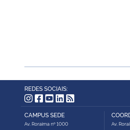
REDES SOCIAIS:
Instagram
Facebook
YouTube
LinkedIn
RSS
CAMPUS SEDE
COORD
Av. Roraima nº 1000
Av. Rora