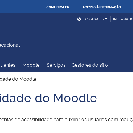
COMUNICA BR
ACESSO À INFORMAÇÃO
Ministério da Defesa
Ministério das Relações
Mini
IR
LANGUAGES
INTERNATI
Exteriores
PARA
O
Ministério da Cidadania
Ministério da Saúde
Mini
CONTEÚDO
ucacional
quentes
Moodle
Serviços
Gestores do sítio
Ministério do
Controladoria-Geral da
Mini
Desenvolvimento Regional
União
Famí
lidade do Moodle
Hum
lidade do Moodle
Advocacia-Geral da União
Banco Central do Brasil
Plan
tas de acessibilidade para auxiliar os usuários com reduç