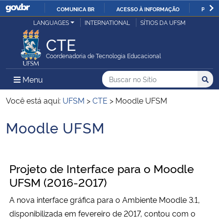
COMUNICA BR
ACESSO À INFORMAÇÃO
PARTI
Casa Civil
LANGUAGES
INTERNATIONAL
SÍTIOS DA UFSM
IR
PARA
CTE
Ministério da Justiça e Segurança Pública
O
Coordenadoria de Tecnologia Educacional
CONTEÚDO
Ministério da Defesa
Buscar no no Sítio
Busca
Busca:
Menu Principal do Sítio
Menu
Busc
Ministério das Relações Exteriores
Você está aqui:
UFSM
>
CTE
>
Moodle UFSM
Moodle UFSM
Ministério da Economia
Início do conteúdo
Ministério da Infraestrutura
Projeto de Interface para o Moodle
Ministério da Agricultura, Pecuária e Abastecimento
UFSM (2016-2017)
A nova interface gráfica para o Ambiente Moodle 3.1,
Ministério da Educação
disponibilizada em fevereiro de 2017, contou com o