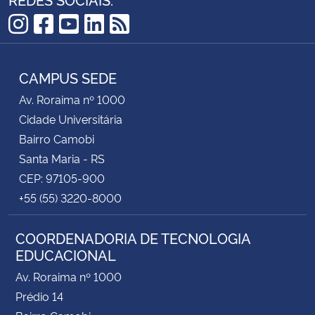
Secretaria-Geral
Instagram
Facebook
YouTube
LinkedIn
RSS
Secretaria de Governo
CAMPUS SEDE
Av. Roraima nº 1000
Gabinete de Segurança Institucional
Cidade Universitária
Bairro Camobi
Advocacia-Geral da União
Santa Maria - RS
CEP: 97105-900
Banco Central do Brasil
+55 (55) 3220-8000
Planalto
COORDENADORIA DE TECNOLOGIA
EDUCACIONAL
Av. Roraima nº 1000
Prédio 14