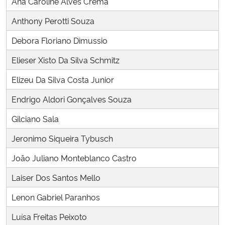
Ana Caroline Alves Crema
Ministério da Cidadania
Anthony Perotti Souza
Ministério da Saúde
Debora Floriano Dimussio
Elieser Xisto Da Silva Schmitz
Ministério de Minas e Energia
Elizeu Da Silva Costa Junior
Ministério da Ciência, Tecnologia, Inovações e Comunicações
Endrigo Aldori Gonçalves Souza
Ministério do Meio Ambiente
Gilciano Sala
Jeronimo Siqueira Tybusch
Ministério do Turismo
João Juliano Monteblanco Castro
Ministério do Desenvolvimento Regional
Laiser Dos Santos Mello
Controladoria-Geral da União
Lenon Gabriel Paranhos
Luísa Freitas Peixoto
Ministério da Mulher, da Família e dos Direitos Humanos