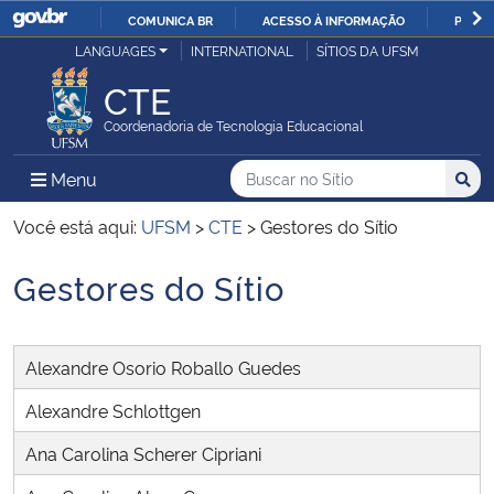
COMUNICA BR
ACESSO À INFORMAÇÃO
PARTI
Casa Civil
LANGUAGES
INTERNATIONAL
SÍTIOS DA UFSM
IR
PARA
CTE
Ministério da Justiça e Segurança Pública
O
Coordenadoria de Tecnologia Educacional
CONTEÚDO
Ministério da Defesa
Buscar no no Sítio
Busca
Busca:
Menu Principal do Sítio
Menu
Busc
Ministério das Relações Exteriores
Você está aqui:
UFSM
>
CTE
>
Gestores do Sítio
Gestores do Sítio
Ministério da Economia
Início do conteúdo
Ministério da Infraestrutura
Alexandre Osorio Roballo Guedes
Ministério da Agricultura, Pecuária e Abastecimento
Alexandre Schlottgen
Ana Carolina Scherer Cipriani
Ministério da Educação