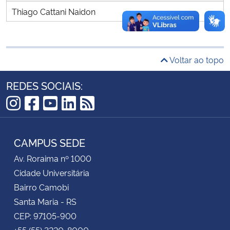
Thiago Cattani Naidon
Secretaria-Geral
Secretaria de Governo
Voltar ao topo
Gabinete de Segurança Institucional
REDES SOCIAIS:
Advocacia-Geral da União
Instagram
Facebook
YouTube
LinkedIn
RSS
Banco Central do Brasil
CAMPUS SEDE
Av. Roraima nº 1000
Planalto
Cidade Universitária
Bairro Camobi
Santa Maria - RS
CEP: 97105-900
+55 (55) 3220-8000