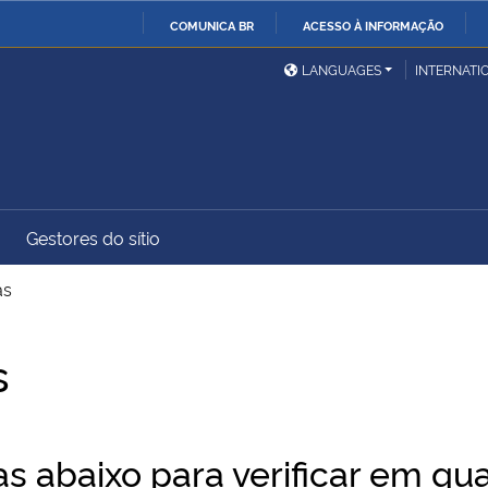
COMUNICA BR
ACESSO À INFORMAÇÃO
Ministério da Defesa
Ministério das Relações
Mini
IR
LANGUAGES
INTERNATI
Exteriores
PARA
O
Ministério da Cidadania
Ministério da Saúde
Mini
CONTEÚDO
Gestores do sítio
Ministério do
Controladoria-Geral da
Mini
Desenvolvimento Regional
União
Famí
as
Hum
s
Advocacia-Geral da União
Banco Central do Brasil
Plan
 abaixo para verificar em qu