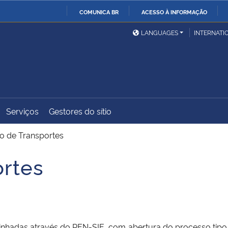
COMUNICA BR
ACESSO À INFORMAÇÃO
Ministério da Defesa
Ministério das Relações
Mini
IR
LANGUAGES
INTERNATI
Exteriores
PARA
O
Ministério da Cidadania
Ministério da Saúde
Mini
CONTEÚDO
Serviços
Gestores do sítio
Ministério do
Controladoria-Geral da
Mini
Desenvolvimento Regional
União
Famí
o de Transportes
Hum
ortes
Advocacia-Geral da União
Banco Central do Brasil
Plan
minhadas através do PEN-SIE, com abertura do processo tip