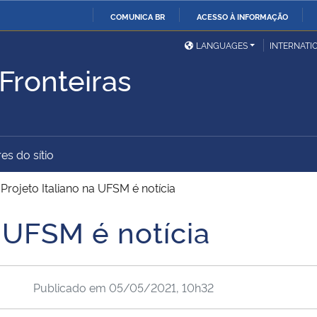
COMUNICA BR
ACESSO À INFORMAÇÃO
Ministério da Defesa
Ministério das Relações
Mini
IR
LANGUAGES
INTERNATI
Exteriores
PARA
Fronteiras
O
Ministério da Cidadania
Ministério da Saúde
Mini
CONTEÚDO
es do sítio
Ministério do
Controladoria-Geral da
Mini
Desenvolvimento Regional
União
Famí
>
Projeto Italiano na UFSM é notícia
Hum
a UFSM é notícia
Advocacia-Geral da União
Banco Central do Brasil
Plan
Publicado em
05/05/2021, 10h32