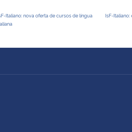
sF-Italiano: nova oferta de cursos de língua
IsF-Italiano
taliana