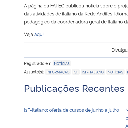
A página da FATEC publicou notícia sobre o proj
das atividades de italiano da Rede Andifes-Idio
pedagógico da coordenadora geral de Italiano d
Veja
aqui
.
Divulgu
Registrado em
NOTÍCIAS
,
,
,
,
Assunto(s):
INFORMAÇÃO
ISF
ISF-ITALIANO
NOTÍCIAS
Publicações Recentes
IsF-Italiano: oferta de cursos de junho a julho
N
p
A