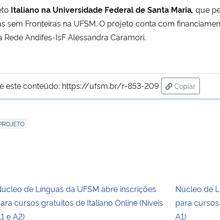
eto
Italiano na Universidade Federal de Santa Maria
,
que pe
mas sem Fronteiras na UFSM. O projeto conta com financiamen
a Rede Andifes-IsF Alessandra Caramori.
e este conteúdo:
https://ufsm.br/r-853-209
Copiar
para área de
PROJETO
úcleo de Línguas da UFSM abre inscrições
Núcleo de L
ara cursos gratuitos de Italiano Online (Níveis
para cursos 
1 e A2)
A1)