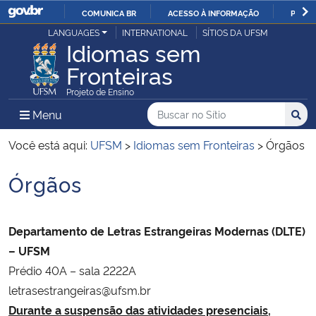
COMUNICA BR
ACESSO À INFORMAÇÃO
PARTI
Casa Civil
LANGUAGES
INTERNATIONAL
SÍTIOS DA UFSM
IR
Idiomas sem
PARA
Fronteiras
Ministério da Justiça e Segurança Pública
O
Projeto de Ensino
CONTEÚDO
Ministério da Defesa
Buscar no no Sítio
Busca
Busca:
Menu Principal do Sítio
Menu
Busc
Ministério das Relações Exteriores
Você está aqui:
UFSM
>
Idiomas sem Fronteiras
>
Órgãos
Órgãos
Ministério da Economia
Início do conteúdo
Ministério da Infraestrutura
Departamento de Letras Estrangeiras Modernas (DLTE)
– UFSM
Ministério da Agricultura, Pecuária e Abastecimento
Prédio 40A – sala 2222A
letrasestrangeiras@ufsm.br
Ministério da Educação
Durante a suspensão das atividades presenciais,