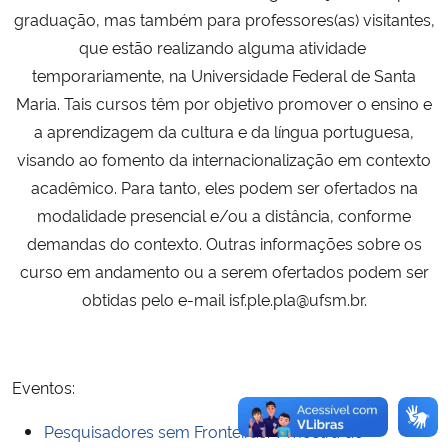
graduação, mas também para professores(as) visitantes,
Ministério da Cidadania
que estão realizando alguma atividade
Ministério da Saúde
temporariamente, na Universidade Federal de Santa
Maria. Tais cursos têm por objetivo promover o ensino e
Ministério de Minas e Energia
a aprendizagem da cultura e da língua portuguesa,
visando ao fomento da internacionalização em contexto
Ministério da Ciência, Tecnologia, Inovações e Comunicações
acadêmico. Para tanto, eles podem ser ofertados na
modalidade presencial e/ou a distância, conforme
Ministério do Meio Ambiente
demandas do contexto. Outras informações sobre os
curso em andamento ou a serem ofertados podem ser
Ministério do Turismo
obtidas pelo e-mail isf.ple.pla@ufsm.br.
Ministério do Desenvolvimento Regional
Eventos:
Controladoria-Geral da União
Pesquisadores sem Fronteiras: V mostra de
Ministério da Mulher, da Família e dos Direitos Humanos