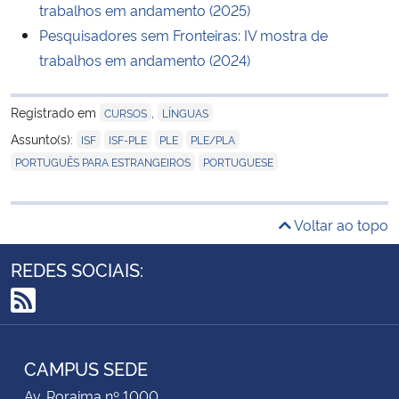
trabalhos em andamento (2025)
Pesquisadores sem Fronteiras: IV mostra de
Secretaria-Geral
trabalhos em andamento (2024)
Secretaria de Governo
Registrado em
,
CURSOS
LÍNGUAS
Gabinete de Segurança Institucional
,
,
,
,
Assunto(s):
ISF
ISF-PLE
PLE
PLE/PLA
,
PORTUGUÊS PARA ESTRANGEIROS
PORTUGUESE
Advocacia-Geral da União
Voltar ao topo
Banco Central do Brasil
REDES SOCIAIS:
Planalto
RSS
CAMPUS SEDE
Av. Roraima nº 1000