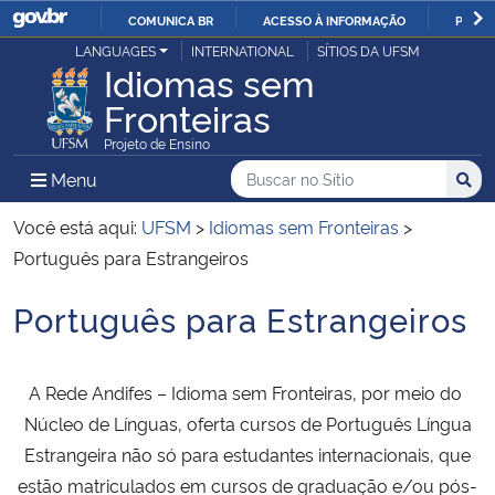
COMUNICA BR
ACESSO À INFORMAÇÃO
PARTI
Casa Civil
LANGUAGES
INTERNATIONAL
SÍTIOS DA UFSM
IR
Idiomas sem
PARA
Fronteiras
Ministério da Justiça e Segurança Pública
O
Projeto de Ensino
CONTEÚDO
Ministério da Defesa
Buscar no no Sítio
Busca
Busca:
Menu Principal do Sítio
Menu
Busc
Ministério das Relações Exteriores
Você está aqui:
UFSM
>
Idiomas sem Fronteiras
>
Português para Estrangeiros
Ministério da Economia
Português para Estrangeiros
Início do conteúdo
Ministério da Infraestrutura
A Rede Andifes – Idioma sem Fronteiras, por meio do
Ministério da Agricultura, Pecuária e Abastecimento
Núcleo de Línguas, oferta cursos de Português Língua
Estrangeira não só para estudantes internacionais, que
Ministério da Educação
estão matriculados em cursos de graduação e/ou pós-