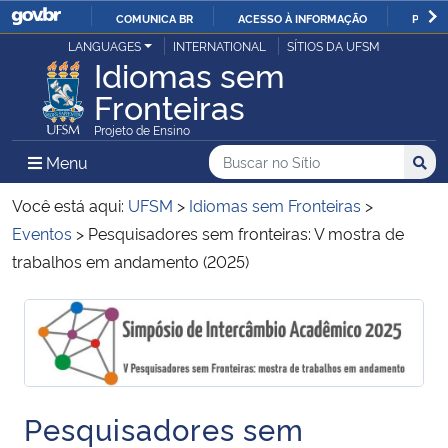
COMUNICA BR
ACESSO À INFORMAÇÃO
PARTI
Casa Civil
LANGUAGES
INTERNATIONAL
SÍTIOS DA UFSM
IR
Idiomas sem
PARA
Fronteiras
Ministério da Justiça e Segurança Pública
O
Projeto de Ensino
CONTEÚDO
Ministério da Defesa
Buscar no no Sítio
Busca
Busca:
Menu Principal do Sítio
Menu
Busc
Ministério das Relações Exteriores
Você está aqui:
UFSM
>
Idiomas sem Fronteiras
>
Eventos
>
Pesquisadores sem fronteiras: V mostra de
Ministério da Economia
trabalhos em andamento (2025)
Ministério da Infraestrutura
Início do conteúdo
Início do conteúdo
Ministério da Agricultura, Pecuária e Abastecimento
Ministério da Educação
Pesquisadores sem