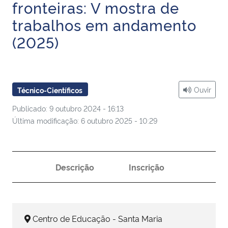
fronteiras: V mostra de
Ministério da Cidadania
trabalhos em andamento
Ministério da Saúde
(2025)
Ministério de Minas e Energia
Ouvir
Técnico-Científicos
Ministério da Ciência, Tecnologia, Inovações e Comunicações
Publicado: 9 outubro 2024 - 16:13
Ministério do Meio Ambiente
Última modificação: 6 outubro 2025 - 10:29
Ministério do Turismo
Descrição
Inscrição
Ministério do Desenvolvimento Regional
Controladoria-Geral da União
Centro de Educação - Santa Maria
Ministério da Mulher, da Família e dos Direitos Humanos