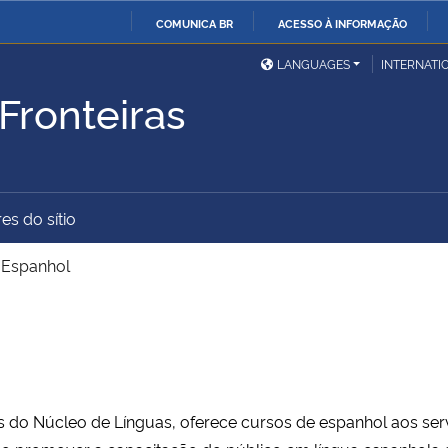
COMUNICA BR
ACESSO À INFORMAÇÃO
Ministério da Defesa
Ministério das Relações
Mini
IR
LANGUAGES
INTERNATI
Exteriores
PARA
Fronteiras
O
Ministério da Cidadania
Ministério da Saúde
Mini
CONTEÚDO
es do sítio
Ministério do
Controladoria-Geral da
Mini
Desenvolvimento Regional
União
Famí
>
Espanhol
Hum
Advocacia-Geral da União
Banco Central do Brasil
Plan
és do Núcleo de Línguas, oferece cursos de espanhol aos se