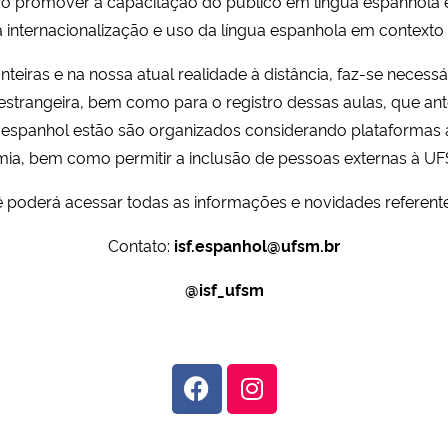
 promover a capacitação do público em língua espanhola e
 internacionalização e uso da língua espanhola em contexto
eiras e na nossa atual realidade à distância, faz-se necess
strangeira, bem como para o registro dessas aulas, que ant
e espanhol estão são organizados considerando plataforma
ia, bem como permitir a inclusão de pessoas externas à UF
 poderá acessar todas as informações e novidades referent
Contato:
isf.espanhol@ufsm.br
@isf_ufsm