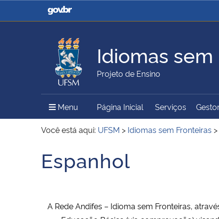
Casa Civil
Ministério da Justiça e
Segurança Pública
Idiomas sem 
Ministério da Agricultura,
Ministério da Educação
Projeto de Ensino
Pecuária e Abastecimento
Menu Principal do Sítio
Menu
Página Inicial
Serviços
Gestor
Ministério do Meio Ambiente
Ministério do Turismo
Você está aqui:
UFSM
>
Idiomas sem Fronteiras
Espanhol
Início do conteúdo
Secretaria de Governo
Gabinete de Segurança
Institucional
A Rede Andifes – Idioma sem Fronteiras, atrav