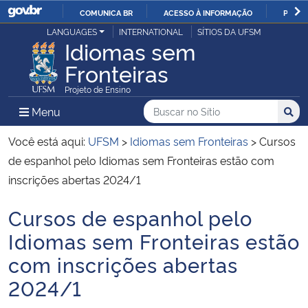
COMUNICA BR
ACESSO À INFORMAÇÃO
PARTI
Casa Civil
LANGUAGES
INTERNATIONAL
SÍTIOS DA UFSM
IR
Idiomas sem
PARA
Fronteiras
Ministério da Justiça e Segurança Pública
O
Projeto de Ensino
CONTEÚDO
Ministério da Defesa
Buscar no no Sítio
Busca
Busca:
Menu Principal do Sítio
Menu
Busc
Ministério das Relações Exteriores
Você está aqui:
UFSM
>
Idiomas sem Fronteiras
>
Cursos
de espanhol pelo Idiomas sem Fronteiras estão com
Ministério da Economia
inscrições abertas 2024/1
Cursos de espanhol pelo
Ministério da Infraestrutura
Início do conteúdo
Idiomas sem Fronteiras estão
Ministério da Agricultura, Pecuária e Abastecimento
com inscrições abertas
2024/1
Ministério da Educação