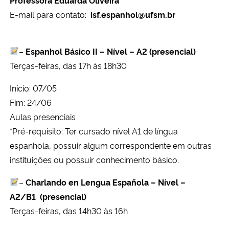
E-mail para contato:
isf.espanhol@ufsm.br
Secretaria-Geral
–
Espanhol Básico II – Nível – A2 (presencial)
Secretaria de Governo
Terças-feiras, das 17h às 18h30
Gabinete de Segurança Institucional
Início: 07/05
Fim: 24/06
Advocacia-Geral da União
Aulas presenciais
*Pré-requisito: Ter cursado nível A1 de língua
Banco Central do Brasil
espanhola, possuir algum correspondente em outras
instituições ou possuir conhecimento básico.
Planalto
–
Charlando en Lengua Española – Nível –
A2/B1
(presencial)
Terças-feiras, das 14h30 às 16h