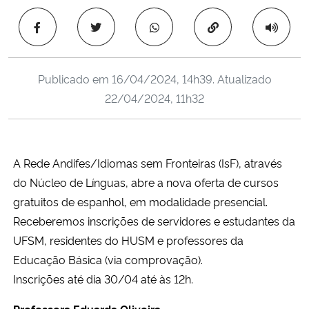
Ministério da Cidadania
Copiar para área 
Ministério da Saúde
Publicado em
16/04/2024, 14h39
. Atualizado
Ministério de Minas e Energia
22/04/2024, 11h32
Ministério da Ciência, Tecnologia, Inovações e Comunicações
Ministério do Meio Ambiente
A Rede Andifes/Idiomas sem Fronteiras (IsF), através
do Núcleo de Línguas, abre a nova oferta de cursos
Ministério do Turismo
gratuitos de espanhol, em modalidade presencial.
Receberemos inscrições de servidores e estudantes da
Ministério do Desenvolvimento Regional
UFSM, residentes do HUSM e professores da
Educação Básica (via comprovação).
Controladoria-Geral da União
Inscrições até dia 30/04 até às 12h.
Ministério da Mulher, da Família e dos Direitos Humanos
Professora Eduarda Oliveira