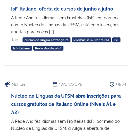
Ministério da Cidadania
IsF-Italiano: oferta de cursos de junho a julho
A Rede Andifes Idiomas sem Fronteiras (IsF), em parceria
Ministério da Saúde
com o Núcleo de Línguas da UFSM, está com inscrições
abertas para novos [...]
Ministério de Minas e Energia
Tags:
cursos de língua estrangeira
Idiomas sem Fronteiras
IsF
IsF-Italiano
Rede Andifes-IsF
Ministério da Ciência, Tecnologia, Inovações e Comunicações
Ministério do Meio Ambiente
Ministério do Turismo
Notícia
17/04/2026
09:31
Núcleo de Línguas da UFSM abre inscrições para
Ministério do Desenvolvimento Regional
cursos gratuitos de Italiano Online (Níveis A1 e
A2)
Controladoria-Geral da União
A Rede Andifes Idiomas sem Fronteiras (IsF), por meio do
Núcleo de Línguas da UFSM, divulga a abertura de
Ministério da Mulher, da Família e dos Direitos Humanos