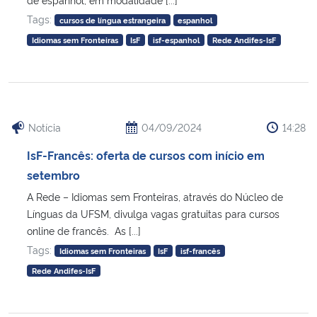
Tags:
cursos de língua estrangeira
espanhol
Idiomas sem Fronteiras
IsF
isf-espanhol
Rede Andifes-IsF
Notícia
04/09/2024
14:28
IsF-Francês: oferta de cursos com início em
setembro
A Rede – Idiomas sem Fronteiras, através do Núcleo de
Línguas da UFSM, divulga vagas gratuitas para cursos
online de francês. As [...]
Tags:
Idiomas sem Fronteiras
IsF
isf-francês
Rede Andifes-IsF