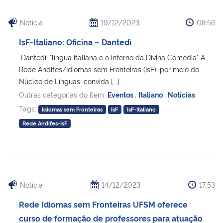
Notícia
19/12/2023
08:56
IsF-Italiano: Oficina – Dantedì
Dantedì: "língua italiana e o inferno da Divina Comédia" A
Rede Andifes/Idiomas sem Fronteiras (IsF), por meio do
Núcleo de Línguas, convida [...]
Outras categorias do item:
Eventos
,
Italiano
,
Notícias
Tags:
Idiomas sem Fronteiras
IsF
IsF-Italiano
Rede Andifes-IsF
Notícia
14/12/2023
17:53
Rede Idiomas sem Fronteiras UFSM oferece
curso de formação de professores para atuação