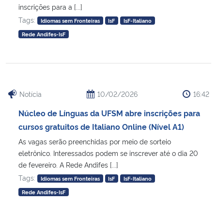
inscrições para a [...]
Tags:
Idiomas sem Fronteiras
IsF
IsF-Italiano
Secretaria-Geral
Rede Andifes-IsF
Secretaria de Governo
Gabinete de Segurança Institucional
Notícia
10/02/2026
16:42
Advocacia-Geral da União
Núcleo de Línguas da UFSM abre inscrições para
Banco Central do Brasil
cursos gratuitos de Italiano Online (Nível A1)
As vagas serão preenchidas por meio de sorteio
Planalto
eletrônico. Interessados podem se inscrever até o dia 20
de fevereiro. A Rede Andifes [...]
Tags:
Idiomas sem Fronteiras
IsF
IsF-Italiano
Rede Andifes-IsF