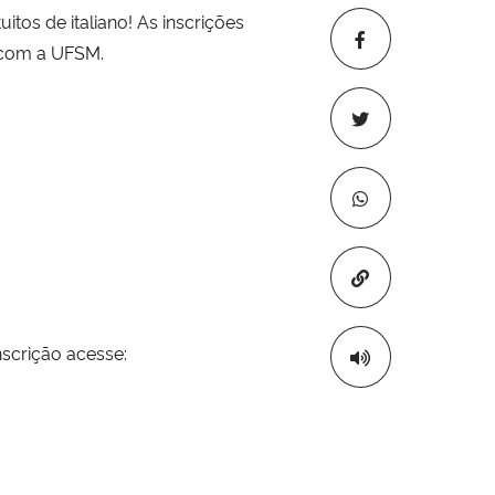
tos de italiano! As inscrições
o com a UFSM.
Copiar para áre
nscrição acesse: