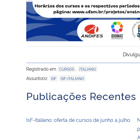
Divulgu
Registrado em
,
CURSOS
ITALIANO
,
Assunto(s):
ISF
ISF-ITALIANO
Publicações Recentes
IsF-Italiano: oferta de cursos de junho a julho
N
p
A