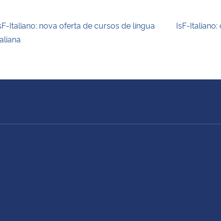
sF-Italiano: nova oferta de cursos de língua
IsF-Italiano
taliana