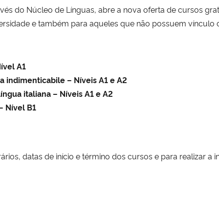
vés do Núcleo de Línguas, abre a nova oferta de cursos gratui
iversidade e também para aqueles que não possuem víncul
Nível A1
ita indimenticabile – Níveis A1 e A2
língua italiana – Níveis A1 e A2
 – Nível B1
rios, datas de início e término dos cursos e para realizar a i