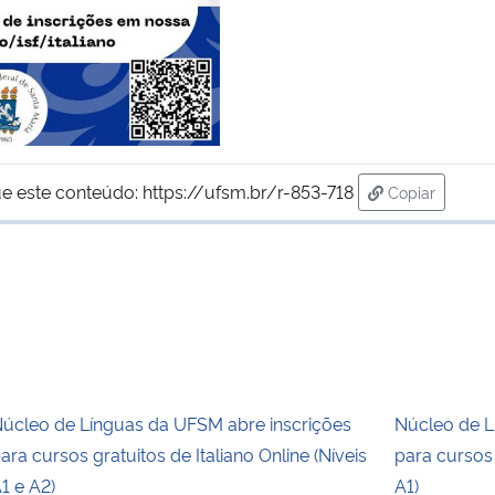
e este conteúdo:
https://ufsm.br/r-853-718
Copiar
para área de
úcleo de Línguas da UFSM abre inscrições
Núcleo de L
ara cursos gratuitos de Italiano Online (Níveis
para cursos 
1 e A2)
A1)