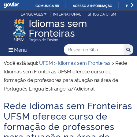
COMUNICA BR
ACESSO À INFORMAÇÃO
PARTI
Casa Civil
LANGUAGES
INTERNATIONAL
SÍTIOS DA UFSM
IR
Idiomas sem
PARA
Fronteiras
Ministério da Justiça e Segurança Pública
O
Projeto de Ensino
CONTEÚDO
Ministério da Defesa
Buscar no no Sítio
Busca
Busca:
Menu Principal do Sítio
Menu
Busc
Ministério das Relações Exteriores
Você está aqui:
UFSM
>
Idiomas sem Fronteiras
>
Rede
Idiomas sem Fronteiras UFSM oferece curso de
Ministério da Economia
formação de professores para atuação na área de
Português Língua Estrangeira/Adicional
Ministério da Infraestrutura
Rede Idiomas sem Fronteiras
Início do conteúdo
Ministério da Agricultura, Pecuária e Abastecimento
UFSM oferece curso de
formação de professores
Ministério da Educação
para atuação na área de