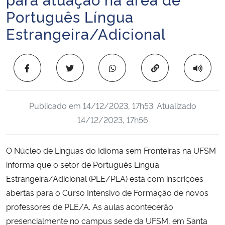
Ministério da Cidadania
Português Língua
Estrangeira/Adicional
Ministério da Saúde
Ministério de Minas e Energia
Copiar para área 
Ministério da Ciência, Tecnologia, Inovações e Comunicações
Publicado em
14/12/2023, 17h53
. Atualizado
Ministério do Meio Ambiente
14/12/2023, 17h56
Ministério do Turismo
O Núcleo de Línguas do Idioma sem Fronteiras na UFSM
informa que o setor de Português Língua
Ministério do Desenvolvimento Regional
Estrangeira/Adicional (PLE/PLA) está com inscrições
abertas para o Curso Intensivo de Formação de novos
Controladoria-Geral da União
professores de PLE/A. As aulas acontecerão
presencialmente no campus sede da UFSM, em Santa
Ministério da Mulher, da Família e dos Direitos Humanos