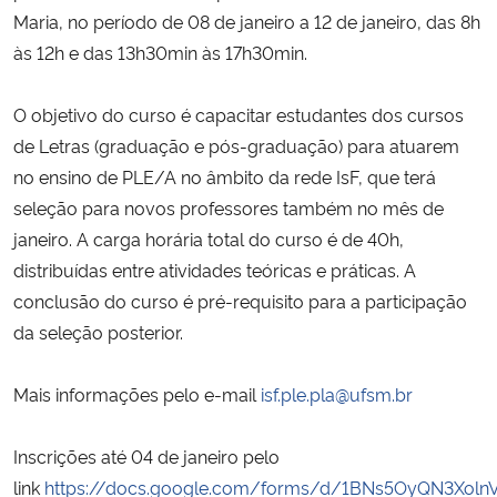
Maria, no período de 08 de janeiro a 12 de janeiro, das 8h
às 12h e das 13h30min às 17h30min.
Secretaria-Geral
Secretaria de Governo
O objetivo do curso é capacitar estudantes dos cursos
de Letras (graduação e pós-graduação) para atuarem
Gabinete de Segurança Institucional
no ensino de PLE/A no âmbito da rede IsF, que terá
seleção para novos professores também no mês de
Advocacia-Geral da União
janeiro. A carga horária total do curso é de 40h,
distribuídas entre atividades teóricas e práticas. A
Banco Central do Brasil
conclusão do curso é pré-requisito para a participação
da seleção posterior.
Planalto
Mais informações pelo e-mail
isf.ple.pla@ufsm.br
Inscrições até 04 de janeiro pelo
link
https://docs.google.com/forms/d/1BNs5OyQN3Xol