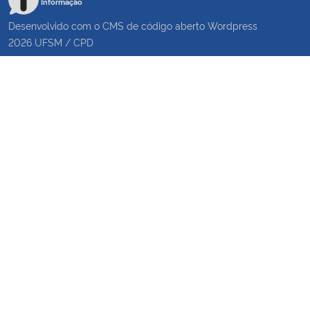
Informação
Desenvolvido com o CMS de código aberto
Wordpress
2026
UFSM
/
CPD