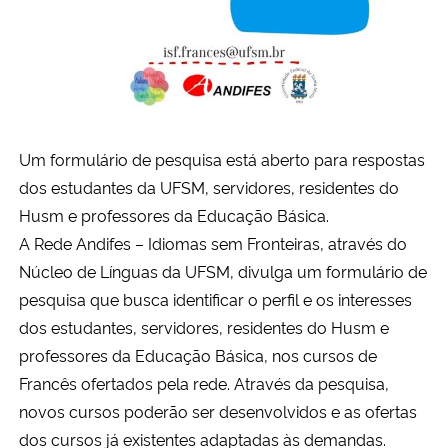
Secretaria-Geral
Secretaria de Governo
Gabinete de Segurança Institucional
Um formulário de pesquisa está aberto para respostas
dos estudantes da UFSM, servidores, residentes do
Advocacia-Geral da União
Husm e professores da Educação Básica.
A Rede Andifes – Idiomas sem Fronteiras, através do
Banco Central do Brasil
Núcleo de Línguas da UFSM, divulga um formulário de
pesquisa que busca identificar o perfil e os interesses
Planalto
dos estudantes, servidores, residentes do Husm e
professores da Educação Básica, nos cursos de
Francês ofertados pela rede. Através da pesquisa,
novos cursos poderão ser desenvolvidos e as ofertas
dos cursos já existentes adaptadas às demandas.