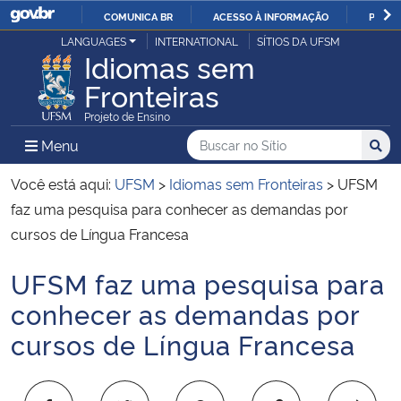
COMUNICA BR
ACESSO À INFORMAÇÃO
PARTI
Casa Civil
LANGUAGES
INTERNATIONAL
SÍTIOS DA UFSM
IR
Idiomas sem
PARA
Fronteiras
Ministério da Justiça e Segurança Pública
O
Projeto de Ensino
CONTEÚDO
Ministério da Defesa
Buscar no no Sítio
Busca
Busca:
Menu Principal do Sítio
Menu
Busc
Ministério das Relações Exteriores
Você está aqui:
UFSM
>
Idiomas sem Fronteiras
>
UFSM
faz uma pesquisa para conhecer as demandas por
Ministério da Economia
cursos de Língua Francesa
UFSM faz uma pesquisa para
Ministério da Infraestrutura
Início do conteúdo
conhecer as demandas por
Ministério da Agricultura, Pecuária e Abastecimento
cursos de Língua Francesa
Ministério da Educação