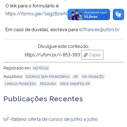
O link para o formulário é:
https://forms.gle/SegzBzwN1LVM2LV89
Em caso de dúvidas, escreva para
isf.frances@ufsm.br
Divulgue este conteúdo:
https://ufsm.br/r-853-393
Copiar
para área de trans
Registrado em
NOTÍCIAS
,
,
,
Assunto(s):
IDIOMAS SEM FRONTEIRAS
ISF
ISF-FRANCÊS
,
,
LÍNGUA FRANCESA
PESQUISA
REDE ANDIFES-ISF
Publicações Recentes
IsF-Italiano: oferta de cursos de junho a julho