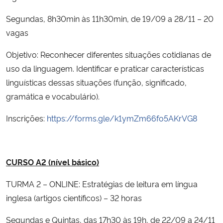
Segundas, 8h30min às 11h30min, de 19/09 a 28/11 – 20
Secretaria-Geral
vagas
Secretaria de Governo
Objetivo: Reconhecer diferentes situações cotidianas de
uso da linguagem. Identificar e praticar características
Gabinete de Segurança Institucional
linguísticas dessas situações (função, significado,
gramática e vocabulário).
Advocacia-Geral da União
Inscrições:
https://forms.gle/k1ymZm66fo5AKrVG8
Banco Central do Brasil
Planalto
CURSO A2 (nível básico)
TURMA 2 – ONLINE: Estratégias de leitura em língua
inglesa (artigos científicos) – 32 horas
Segundas e Quintas, das 17h30 às 19h, de 22/09 a 24/11