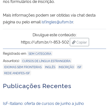
nos formulários de inscrição.
Mais informações podem ser obtidas via chat desta
página ou pelo email
isf.ingles@ufsm.br
.
Divulgue este conteúdo:
https://ufsm.br/r-853-502
Copiar
para área de trans
Registrado em
SEM CATEGORIA
,
Assunto(s):
CURSOS DE LÍNGUA ESTRANGEIRA
,
,
,
,
IDIOMAS SEM FRONTEIRAS
INGLÊS
INSCRIÇÃO
ISF
REDE ANDIFES-ISF
Publicações Recentes
IsF-Italiano: oferta de cursos de junho a julho