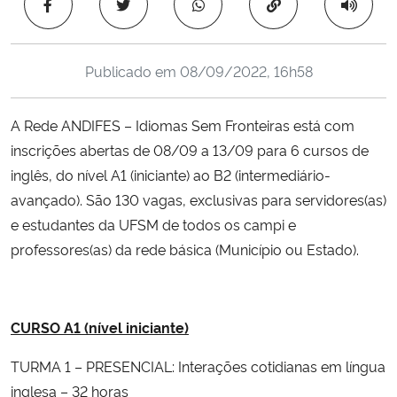
Copiar para área 
Ministério da Cidadania
Ministério da Saúde
Publicado em
08/09/2022, 16h58
Ministério de Minas e Energia
A Rede ANDIFES – Idiomas Sem Fronteiras está com
inscrições abertas de 08/09 a 13/09 para 6 cursos de
Ministério da Ciência, Tecnologia, Inovações e Comunicações
inglês, do nível A1 (iniciante) ao B2 (intermediário-
avançado). São 130 vagas, exclusivas para servidores(as)
Ministério do Meio Ambiente
e estudantes da UFSM de todos os campi e
professores(as) da rede básica (Município ou Estado).
Ministério do Turismo
Ministério do Desenvolvimento Regional
CURSO A1 (nível iniciante)
Controladoria-Geral da União
TURMA 1 – PRESENCIAL: Interações cotidianas em língua
inglesa – 32 horas
Ministério da Mulher, da Família e dos Direitos Humanos