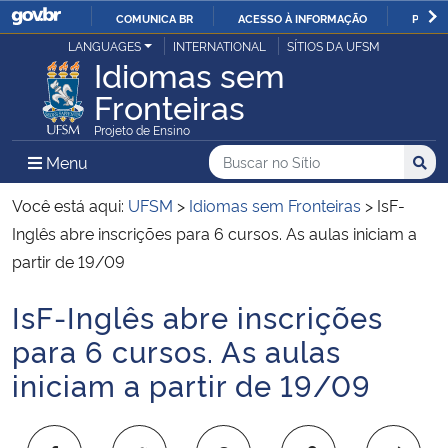
COMUNICA BR
ACESSO À INFORMAÇÃO
PARTI
Casa Civil
LANGUAGES
INTERNATIONAL
SÍTIOS DA UFSM
IR
Idiomas sem
PARA
Fronteiras
Ministério da Justiça e Segurança Pública
O
Projeto de Ensino
CONTEÚDO
Ministério da Defesa
Buscar no no Sítio
Busca
Busca:
Menu Principal do Sítio
Menu
Busc
Ministério das Relações Exteriores
Você está aqui:
UFSM
>
Idiomas sem Fronteiras
>
IsF-
Inglês abre inscrições para 6 cursos. As aulas iniciam a
Ministério da Economia
partir de 19/09
IsF-Inglês abre inscrições
Ministério da Infraestrutura
Início do conteúdo
para 6 cursos. As aulas
Ministério da Agricultura, Pecuária e Abastecimento
iniciam a partir de 19/09
Ministério da Educação