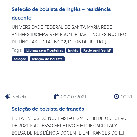
Ministério da Cidadania
Seleção de bolsista de inglês – residência
docente
Ministério da Saúde
UNIVERSIDADE FEDERAL DE SANTA MARIA REDE
ANDIFES IDIOMAS SEM FRONTEIRAS – INGLÊS NÚCLEO
Ministério de Minas e Energia
DE LÍNGUAS EDITAL Nº 02, DE 06 DE JULHO [...]
Tags:
Idiomas sem Fronteiras
inglês
Rede Andifes-IsF
Ministério da Ciência, Tecnologia, Inovações e Comunicações
seleção
seleção de bolsista
Ministério do Meio Ambiente
Ministério do Turismo
Notícia
20/10/2021
09:33
Ministério do Desenvolvimento Regional
Seleção de bolsista de francês
EDITAL Nº 03 DO NUCLI-ISF-UFSM, DE 18 DE OUTUBRO
Controladoria-Geral da União
DE 2021 PROCESSO SELETIVO SIMPLIFICADO PARA
BOLSA DE RESIDÊNCIA DOCENTE EM FRANCÊS DO [...]
Ministério da Mulher, da Família e dos Direitos Humanos