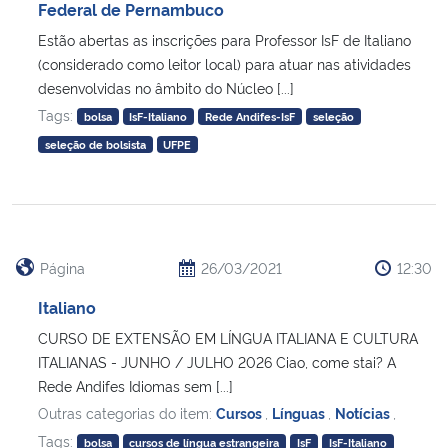
Federal de Pernambuco
Estão abertas as inscrições para Professor IsF de Italiano
(considerado como leitor local) para atuar nas atividades
desenvolvidas no âmbito do Núcleo [...]
Tags:
bolsa
IsF-Italiano
Rede Andifes-IsF
seleção
seleção de bolsista
UFPE
Página
26/03/2021
12:30
Italiano
CURSO DE EXTENSÃO EM LÍNGUA ITALIANA E CULTURA
ITALIANAS - JUNHO / JULHO 2026 Ciao, come stai? A
Rede Andifes Idiomas sem [...]
Outras categorias do item:
Cursos
,
Línguas
,
Notícias
,
Tags:
bolsa
cursos de língua estrangeira
IsF
IsF-Italiano