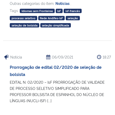
Outras categorias do item:
Notícias
,
Tags:
Idiomas sem Fronteiras
IsF
isf-francês
Secretaria-Geral
processo seletivo
Rede Andifes-IsF
seleção
Secretaria de Governo
seleção de bolsista
seleção simplificada
Gabinete de Segurança Institucional
Advocacia-Geral da União
Notícia
06/09/2021
18:27
Banco Central do Brasil
Prorrogação de edital 02/2020 de seleção de
bolsista
Planalto
EDITAL N. 02/2020 – IsF PRORROGAÇÃO DE VALIDADE
DE PROCESSO SELETIVO SIMPLIFICADO PARA
PROFESSOR BOLSISTA DE ESPANHOL DO NÚCLEO DE
LÍNGUAS (NUCLi-ISF) [...]