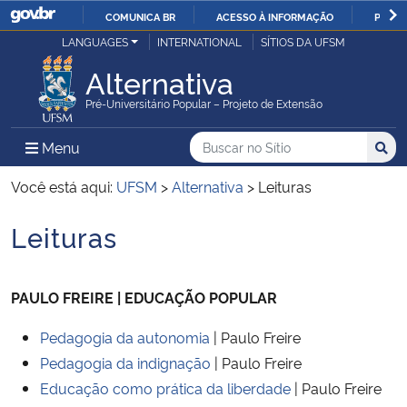
COMUNICA BR
ACESSO À INFORMAÇÃO
PARTI
Casa Civil
LANGUAGES
INTERNATIONAL
SÍTIOS DA UFSM
IR
PARA
Alternativa
Ministério da Justiça e Segurança Pública
O
Pré-Universitário Popular – Projeto de Extensão
CONTEÚDO
Ministério da Defesa
Buscar no no Sítio
Busca
Busca:
Menu Principal do Sítio
Menu
Busc
Ministério das Relações Exteriores
Você está aqui:
UFSM
>
Alternativa
>
Leituras
Leituras
Ministério da Economia
Início do conteúdo
Ministério da Infraestrutura
PAULO FREIRE | EDUCAÇÃO POPULAR
Ministério da Agricultura, Pecuária e Abastecimento
Pedagogia da autonomia
| Paulo Freire
Pedagogia da indignação
| Paulo Freire
Ministério da Educação
Educação como prática da liberdade
| Paulo Freire