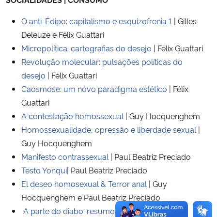
O anti-Édipo: capitalismo e esquizofrenia 1
| Gilles
Secretaria-Geral
Deleuze e Félix Guattari
Micropolítica: cartografias do desejo
| Félix Guattari
Secretaria de Governo
Revolução molecular: pulsações políticas do
Gabinete de Segurança Institucional
desejo
| Félix Guattari
Caosmose: um novo paradigma estético
| Félix
Advocacia-Geral da União
Guattari
A contestação homossexual
| Guy Hocquenghem
Banco Central do Brasil
Homossexualidade, opressão e liberdade sexual
|
Guy Hocquenghem
Planalto
Manifesto contrassexual
| Paul Beatriz Preciado
Testo Yonqui
| Paul Beatriz Preciado
El deseo homosexual & Terror anal
| Guy
Hocquenghem e Paul Beatriz Preciado
A parte do diabo: resumo da subversão pós-