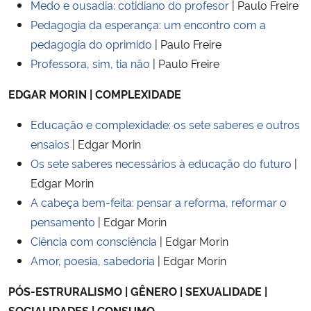
Medo e ousadia: cotidiano do profesor
| Paulo Freire
Ministério da Cidadania
Pedagogia da esperança: um encontro com a
pedagogia do oprimido
| Paulo Freire
Ministério da Saúde
Professora, sim, tia não
| Paulo Freire
Ministério de Minas e Energia
EDGAR MORIN | COMPLEXIDADE
Ministério da Ciência, Tecnologia, Inovações e Comunicações
Educação e complexidade: os sete saberes e outros
ensaios
| Edgar Morin
Ministério do Meio Ambiente
Os sete saberes necessários à educação do futuro
|
Edgar Morin
Ministério do Turismo
A cabeça bem-feita: pensar a reforma, reformar o
pensamento
| Edgar Morin
Ministério do Desenvolvimento Regional
Ciência com consciência
| Edgar Morin
Amor, poesia, sabedoria
| Edgar Morin
Controladoria-Geral da União
PÓS-ESTRURALISMO | GÊNERO | SEXUALIDADE |
Ministério da Mulher, da Família e dos Direitos Humanos
SOCIALIDADES | CONSUMO