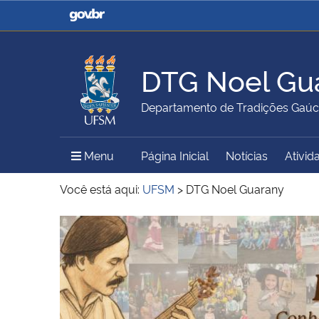
Casa Civil
Ministério da Justiça e
Segurança Pública
DTG Noel Gu
Ministério da Agricultura,
Ministério da Educação
Departamento de Tradições Gaúc
Pecuária e Abastecimento
Menu Principal do Sítio
Menu
Página Inicial
Notícias
Ativid
Ministério do Meio Ambiente
Ministério do Turismo
Você está aqui:
UFSM
>
DTG Noel Guarany
Início do conteúdo
Secretaria de Governo
Gabinete de Segurança
Institucional