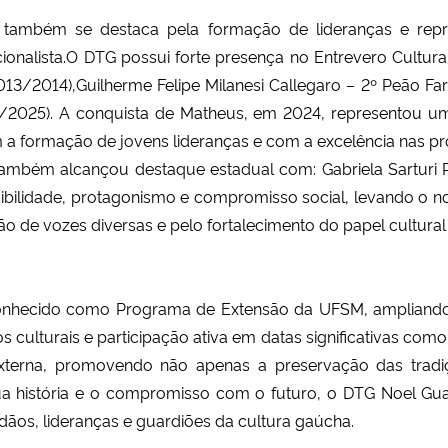
também se destaca pela formação de lideranças e repres
onalista.O DTG possui forte presença no Entrevero Cultural
013/2014),Guilherme Felipe Milanesi Callegaro – 2º Peão F
2025). A conquista de Matheus, em 2024, representou um 
formação de jovens lideranças e com a excelência nas prova
ambém alcançou destaque estadual com: Gabriela Sarturi R
sibilidade, protagonismo e compromisso social, levando o 
o de vozes diversas e pelo fortalecimento do papel cultural 
onhecido como Programa de Extensão da UFSM, ampliando 
os culturais e participação ativa em datas significativas co
terna, promovendo não apenas a preservação das tradi
sua história e o compromisso com o futuro, o DTG Noel Gu
os, lideranças e guardiões da cultura gaúcha.