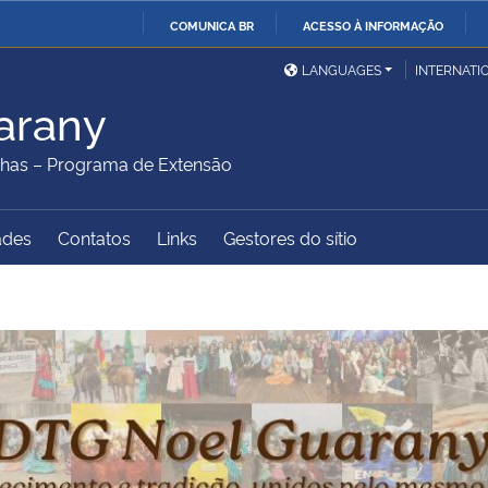
COMUNICA BR
ACESSO À INFORMAÇÃO
Ministério da Defesa
Ministério das Relações
Mini
IR
LANGUAGES
INTERNATI
Exteriores
PARA
arany
O
Ministério da Cidadania
Ministério da Saúde
Mini
CONTEÚDO
has – Programa de Extensão
ades
Contatos
Links
Gestores do sítio
Ministério do
Controladoria-Geral da
Mini
Desenvolvimento Regional
União
Famí
Hum
Advocacia-Geral da União
Banco Central do Brasil
Plan