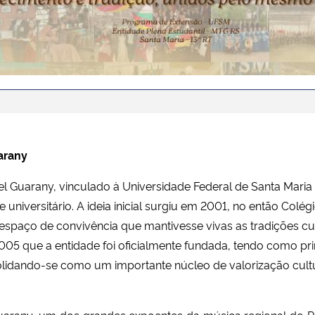
arany
Guarany, vinculado à Universidade Federal de Santa Maria (
 universitário. A ideia inicial surgiu em 2001, no então Colég
 espaço de convivência que mantivesse vivas as tradições cu
005 que a entidade foi oficialmente fundada, tendo como pri
olidando-se como um importante núcleo de valorização cultur
rany, um dos grandes expoentes da música regional do Ri