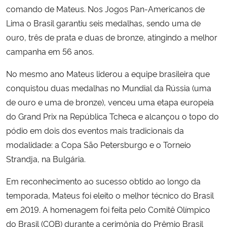
comando de Mateus. Nos Jogos Pan-Americanos de
Lima o Brasil garantiu seis medalhas, sendo uma de
Secretaria-Geral
ouro, três de prata e duas de bronze, atingindo a melhor
campanha em 56 anos.
Secretaria de Governo
No mesmo ano Mateus liderou a equipe brasileira que
Gabinete de Segurança Institucional
conquistou duas medalhas no Mundial da Rússia (uma
de ouro e uma de bronze), venceu uma etapa europeia
Advocacia-Geral da União
do Grand Prix na República Tcheca e alcançou o topo do
pódio em dois dos eventos mais tradicionais da
Banco Central do Brasil
modalidade: a Copa São Petersburgo e o Torneio
Strandja, na Bulgária.
Planalto
Em reconhecimento ao sucesso obtido ao longo da
temporada, Mateus foi eleito o melhor técnico do Brasil
em 2019. A homenagem foi feita pelo Comitê Olímpico
do Brasil (COB) durante a cerimônia do Prêmio Brasil