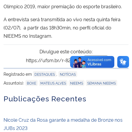
Olímpico 2019, maior premiação do esporte brasileiro.
A entrevista será transmitida ao vivo nesta quinta feira
(02/07), a partir das 18h30min, no perfil oficial do
NIEEMS no Instagram.
Divulgue este conteúdo:
https://ufsm.br/r-826-231
Copiar
para área de trans
Registrado em
,
DESTAQUES
NOTÍCIAS
,
,
,
Assunto(s):
BOXE
MATEUS ALVES
NIEEMS
SEMANA NIEEMS
Publicações Recentes
Nicole Cruz da Rosa garante a medalha de Bronze nos
JUBs 2023