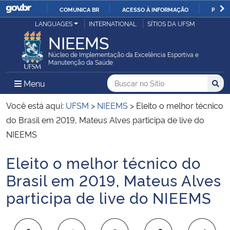
COMUNICA BR
ACESSO À INFORMAÇÃO
PARTI
Casa Civil
LANGUAGES
INTERNATIONAL
SÍTIOS DA UFSM
IR
NIEEMS
PARA
Ministério da Justiça e Segurança Pública
O
Núcleo de Implementação da Excelência Esportiva e
Manutenção da Saúde
CONTEÚDO
Ministério da Defesa
Buscar no no Sítio
Busca
Busca:
Menu Principal do Sítio
Menu
Busc
Ministério das Relações Exteriores
Você está aqui:
UFSM
>
NIEEMS
>
Eleito o melhor técnico
do Brasil em 2019, Mateus Alves participa de live do
Ministério da Economia
NIEEMS
Eleito o melhor técnico do
Ministério da Infraestrutura
Início do conteúdo
Brasil em 2019, Mateus Alves
Ministério da Agricultura, Pecuária e Abastecimento
participa de live do NIEEMS
Ministério da Educação