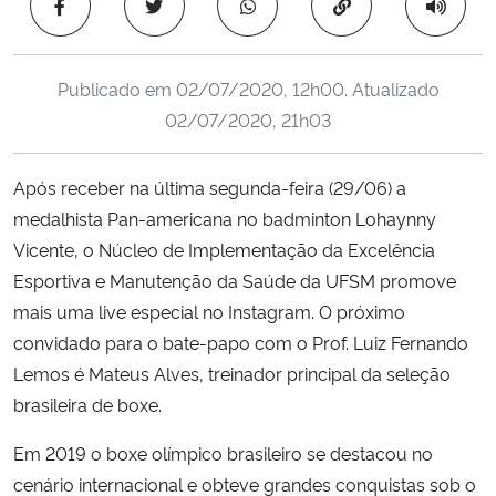
Copiar para área 
Ministério da Cidadania
Ministério da Saúde
Publicado em
02/07/2020, 12h00
. Atualizado
02/07/2020, 21h03
Ministério de Minas e Energia
Após receber na última segunda-feira (29/06) a
Ministério da Ciência, Tecnologia, Inovações e Comunicações
medalhista Pan-americana no badminton Lohaynny
Vicente, o Núcleo de Implementação da Excelência
Ministério do Meio Ambiente
Esportiva e Manutenção da Saúde da UFSM promove
mais uma live especial no Instagram. O próximo
Ministério do Turismo
convidado para o bate-papo com o Prof. Luiz Fernando
Lemos é Mateus Alves, treinador principal da seleção
Ministério do Desenvolvimento Regional
brasileira de boxe.
Controladoria-Geral da União
Em 2019 o boxe olímpico brasileiro se destacou no
cenário internacional e obteve grandes conquistas sob o
Ministério da Mulher, da Família e dos Direitos Humanos