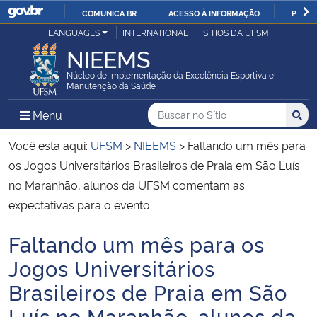
COMUNICA BR
ACESSO À INFORMAÇÃO
PARTI
Casa Civil
LANGUAGES
INTERNATIONAL
SÍTIOS DA UFSM
IR
NIEEMS
PARA
Ministério da Justiça e Segurança Pública
O
Núcleo de Implementação da Excelência Esportiva e
Manutenção da Saúde
CONTEÚDO
Ministério da Defesa
Buscar no no Sítio
Busca
Busca:
Menu Principal do Sítio
Menu
Busc
Ministério das Relações Exteriores
Você está aqui:
UFSM
>
NIEEMS
>
Faltando um mês para
os Jogos Universitários Brasileiros de Praia em São Luís
Ministério da Economia
no Maranhão, alunos da UFSM comentam as
expectativas para o evento
Ministério da Infraestrutura
Faltando um mês para os
Início do conteúdo
Ministério da Agricultura, Pecuária e Abastecimento
Jogos Universitários
Brasileiros de Praia em São
Ministério da Educação
Luís no Maranhão, alunos da