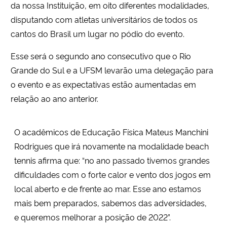
da nossa Instituição, em oito diferentes modalidades,
disputando com atletas universitários de todos os
Secretaria-Geral
cantos do Brasil
um lugar no pódio do evento
.
Secretaria de Governo
Esse será o segundo ano consecutivo que o Rio
Grande do Sul e a UFSM levarão uma delegação para
Gabinete de Segurança Institucional
o evento e as expectativas estão aumentadas em
relação ao ano anterior.
Advocacia-Geral da União
O acadêmicos de Educação Física
Mateus Manchini
Banco Central do Brasil
Rodrigues que irá novamente na modalidade beach
Planalto
tennis afirma que:
“no ano passado tivemos grandes
dificuldades com o forte calor e vento dos jogos em
local aberto e de frente ao mar. Esse ano estamos
mais bem preparados, sabemos das adversidades,
e queremos melhorar a posição de 2022”.