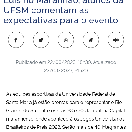
Ministério da Cidadania
UFSM comentam as
expectativas para o evento
Ministério da Saúde
Ministério de Minas e Energia
Copiar para área 
Ministério da Ciência, Tecnologia, Inovações e Comunicações
Publicado em
22/03/2023, 18h30
. Atualizado
Ministério do Meio Ambiente
22/03/2023, 21h20
Ministério do Turismo
A
s equipes esportivas da Universidade Federal de
Ministério do Desenvolvimento Regional
Santa Maria já estão prontas para o representar o Rio
Grande do Sul
entre os dias 23 e 30 de abril na Capital
Controladoria-Geral da União
maranhense, onde
acontecerá os Jogos Universitários
Brasileiros de Praia 2023
. Serão mais de 40 integrantes
Ministério da Mulher, da Família e dos Direitos Humanos