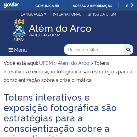
COMUNICA BR
ACESSO À INFORMAÇÃO
PARTI
Casa Civil
LANGUAGES
INTERNATIONAL
SÍTIOS DA UFSM
IR
PARA
Além do Arco
Ministério da Justiça e Segurança Pública
O
PROEXT-PG•UFSM
CONTEÚDO
Ministério da Defesa
Buscar no no Sítio
Busca
Busca:
Menu Principal do Sítio
Menu
Busc
Ministério das Relações Exteriores
Você está aqui:
UFSM
>
Além do Arco
>
Totens
interativos e exposição fotográfica são estratégias para a
Ministério da Economia
conscientização sobre a crise climática
Totens interativos e
Ministério da Infraestrutura
Início do conteúdo
exposição fotográfica são
Ministério da Agricultura, Pecuária e Abastecimento
estratégias para a
conscientização sobre a
Ministério da Educação