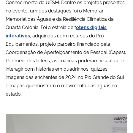
Conhecimento da UFSM. Dentre os projetos presentes
no evento, um dos destaques foi o Memorar –
Secretaria-Geral
Memorial das Águas e da Resiliência Climática da
Quarta Colônia. Foi a estreia de t
otens digitais
Secretaria de Governo
interativos
, adquiridos com recursos do Pró-
Equipamentos, projeto parceiro financiado pela
Gabinete de Segurança Institucional
Coordenação de Aperfeiçoamento de Pessoal (Capes).
Por meio dos totens, as crianças puderam visualizar e
Advocacia-Geral da União
interagir com histórias em quadrinhos, quizzes,
imagens das enchentes de 2024 no Rio Grande do Sul
Banco Central do Brasil
e mapas que mostram o movimento das águas no
Planalto
estado.