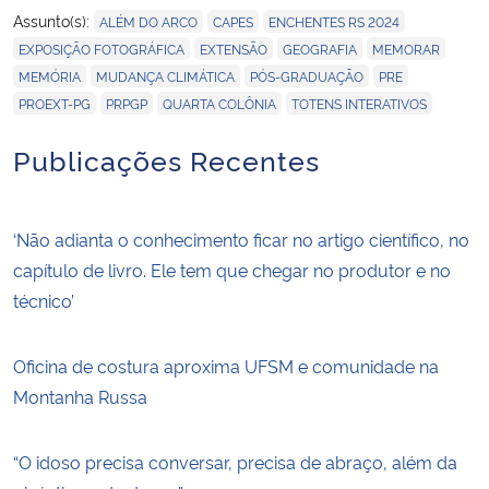
,
,
,
Assunto(s):
ALÉM DO ARCO
CAPES
ENCHENTES RS 2024
,
,
,
,
EXPOSIÇÃO FOTOGRÁFICA
EXTENSÃO
GEOGRAFIA
MEMORAR
,
,
,
,
MEMÓRIA
MUDANÇA CLIMÁTICA
PÓS-GRADUAÇÃO
PRE
,
,
,
PROEXT-PG
PRPGP
QUARTA COLÔNIA
TOTENS INTERATIVOS
Publicações Recentes
‘Não adianta o conhecimento ficar no artigo científico, no
capítulo de livro. Ele tem que chegar no produtor e no
técnico’
Oficina de costura aproxima UFSM e comunidade na
Montanha Russa
“O idoso precisa conversar, precisa de abraço, além da