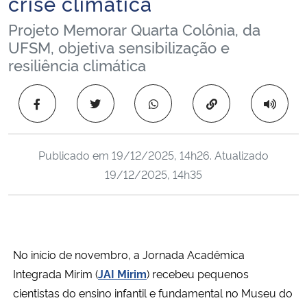
crise climática
Ministério da Cidadania
Projeto Memorar Quarta Colônia, da
UFSM, objetiva sensibilização e
Ministério da Saúde
resiliência climática
Ministério de Minas e Energia
Copiar para área 
Ministério da Ciência, Tecnologia, Inovações e Comunicações
Publicado em
19/12/2025, 14h26
. Atualizado
Ministério do Meio Ambiente
19/12/2025, 14h35
Ministério do Turismo
Ministério do Desenvolvimento Regional
No início de novembro, a Jornada Acadêmica
Controladoria-Geral da União
Integrada Mirim (
JAI Mirim
) recebeu pequenos
cientistas do ensino infantil e fundamental no Museu do
Ministério da Mulher, da Família e dos Direitos Humanos