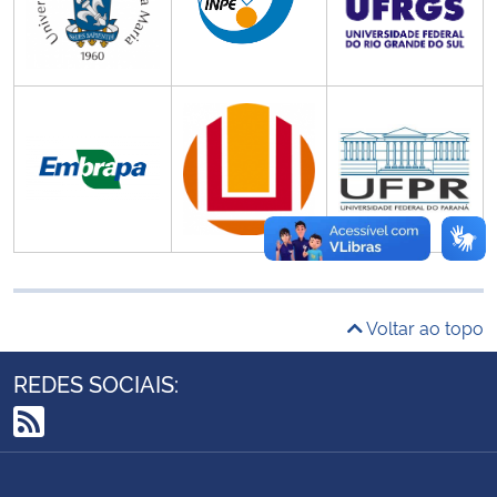
Ministério da Cidadania
Ministério da Saúde
Ministério de Minas e Energia
Ministério da Ciência, Tecnologia, Inovações e Comunicações
Ministério do Meio Ambiente
Ministério do Turismo
Voltar ao topo
Ministério do Desenvolvimento Regional
REDES SOCIAIS:
Controladoria-Geral da União
RSS
Ministério da Mulher, da Família e dos Direitos Humanos