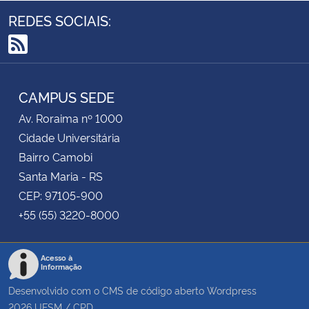
REDES SOCIAIS:
Secretaria-Geral
RSS
Secretaria de Governo
CAMPUS SEDE
Gabinete de Segurança Institucional
Av. Roraima nº 1000
Cidade Universitária
Advocacia-Geral da União
Bairro Camobi
Santa Maria - RS
Banco Central do Brasil
CEP: 97105-900
+55 (55) 3220-8000
Planalto
Acesso à
Informação
Desenvolvido com o CMS de código aberto
Wordpress
2026
UFSM
/
CPD