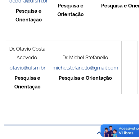
debora@ufsm.br
Pesquisa e
Pesquisa e Ori
Ministério da Cidadania
Pesquisa e
Orientação
Orientação
Ministério da Saúde
Ministério de Minas e Energia
Dr. Otávio Costa
Ministério da Ciência, Tecnologia, Inovações e Comunicações
Acevedo
Dr. Michel Stefanello
otavio@ufsm.br
michelstefanello@gmail.com
Ministério do Meio Ambiente
Pesquisa e
Pesquisa e Orientação
Orientação
Ministério do Turismo
Ministério do Desenvolvimento Regional
Controladoria-Geral da União
Voltar ao topo
Ministério da Mulher, da Família e dos Direitos Humanos