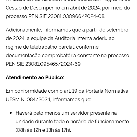
Ministério da Cidadania
Gestão de Desempenho em abril de 2024, por meio do
processo PEN SIE 23081.030966/2024-08.
Ministério da Saúde
Adicionalmente, informamos que a partir de setembro
de 2024, a equipe da Auditoria Interna aderiu ao
Ministério de Minas e Energia
regime de teletrabalho parcial, conforme
Ministério da Ciência, Tecnologia, Inovações e Comunicações
documentação comprobatória constante no processo
PEN SIE 23081.095465/2024-69.
Ministério do Meio Ambiente
Atendimento ao Público:
Ministério do Turismo
Em conformidade com o art. 19 da Portaria Normativa
UFSM N. 084/2024, informamos que:
Ministério do Desenvolvimento Regional
Haverá pelo menos um servidor presente na
Controladoria-Geral da União
unidade durante todo o horário de funcionamento
(08h às 12h e 13h às 17h).
Ministério da Mulher, da Família e dos Direitos Humanos