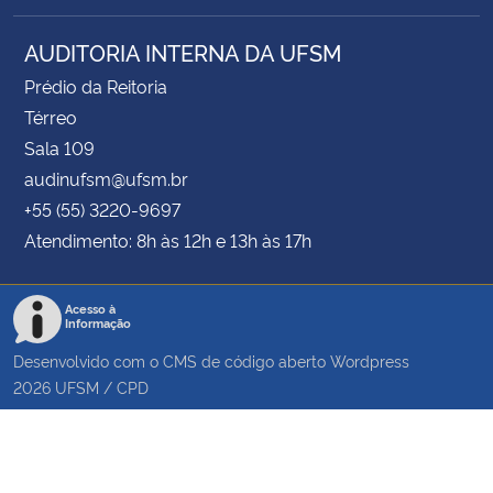
AUDITORIA INTERNA DA UFSM
Prédio da Reitoria
Térreo
Sala 109
audinufsm@ufsm.br
+55 (55) 3220-9697
Atendimento: 8h às 12h e 13h às 17h
Acesso à
Informação
Desenvolvido com o CMS de código aberto
Wordpress
2026
UFSM
/
CPD