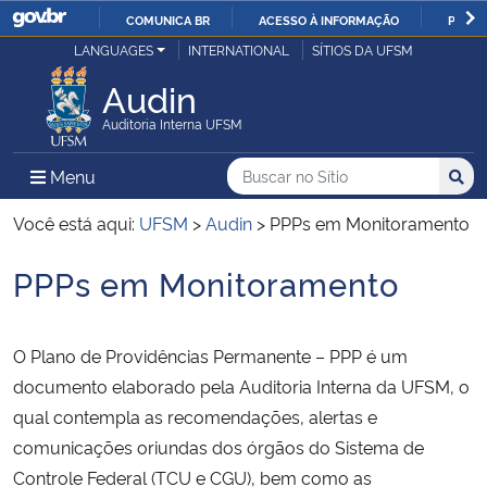
COMUNICA BR
ACESSO À INFORMAÇÃO
PARTI
Casa Civil
LANGUAGES
INTERNATIONAL
SÍTIOS DA UFSM
IR
PARA
Audin
Ministério da Justiça e Segurança Pública
O
Auditoria Interna UFSM
CONTEÚDO
Ministério da Defesa
Buscar no no Sítio
Busca
Busca:
Menu Principal do Sítio
Menu
Busc
Ministério das Relações Exteriores
Você está aqui:
UFSM
>
Audin
>
PPPs em Monitoramento
PPPs em Monitoramento
Ministério da Economia
Início do conteúdo
Ministério da Infraestrutura
O Plano de Providências Permanente – PPP é um
documento elaborado pela Auditoria Interna da UFSM, o
Ministério da Agricultura, Pecuária e Abastecimento
qual contempla as recomendações, alertas e
comunicações oriundas dos órgãos do Sistema de
Ministério da Educação
Controle Federal (TCU e CGU), bem como as