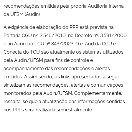
recomendações emitidas pela própria Auditoria Interna
Ministério da Cidadania
da UFSM (Audin).
Ministério da Saúde
A exigência de elaboração do PPP está prevista na
Portaria CGU nº. 2.546/2010, no Decreto nº. 3.591/2000
Ministério de Minas e Energia
e no Acórdão TCU nº 843/2023. O e-Aud da CGU e
Conecta do TCU são atualmente os sistemas utilizados
Ministério da Ciência, Tecnologia, Inovações e Comunicações
pela
Audin/UFSM para fins de
controle e
acompanhamento das recomendações e alertas
Ministério do Meio Ambiente
emitidos.
Assim sendo, os links apresentados a seguir
Ministério do Turismo
sintetizam as recomendações, alertas e comunicações
monitorados pela Audin/UFSM. Complementarmente,
Ministério do Desenvolvimento Regional
ressalta-se que a
atualização das informações contidas
nos PPPs será realizada semestralmente.
Controladoria-Geral da União
Ministério da Mulher, da Família e dos Direitos Humanos