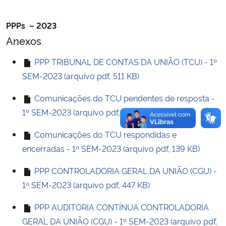
Secretaria-Geral
PPPs – 2023
Anexos
Secretaria de Governo
PPP TRIBUNAL DE CONTAS DA UNIÃO (TCU) - 1º
SEM-2023 (arquivo pdf, 511 KB)
Gabinete de Segurança Institucional
Comunicações do TCU pendentes de resposta -
Advocacia-Geral da União
1º SEM-2023 (arquivo pdf, 85 KB)
Banco Central do Brasil
Comunicações do TCU respondidas e
encerradas - 1º SEM-2023 (arquivo pdf, 139 KB)
Planalto
PPP CONTROLADORIA GERAL DA UNIÃO (CGU) -
1º SEM-2023 (arquivo pdf, 447 KB)
PPP AUDITORIA CONTÍNUA CONTROLADORIA
GERAL DA UNIÃO (CGU) - 1º SEM-2023 (arquivo pdf,