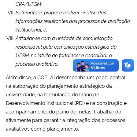
CPA/UFSM;
Sistematizar, propor e realizar análise das
Secretaria-Geral
informações resultantes dos processos de avaliação
institucional; e,
Secretaria de Governo
Articular-se com a unidade de comunicação
responsável pela comunicação estratégica da
Gabinete de Segurança Institucional
UFSM, no intuito de fortalecer e consolidar o
Advocacia-Geral da União
processo avaliativo.
Além disso, a COPLAI desempenha um papel central
Banco Central do Brasil
na elaboração do planejamento estratégico da
universidade, na formulação do Plano de
Planalto
Desenvolvimento Institucional (PDI) e na construção e
acompanhamento do plano de metas, trabalhando
ativamente para garantir a integração dos processos
avaliativos com o planejamento.