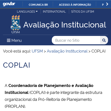
COMUNICA BR
ACESSO À INFORMAÇÃO
PARTI
Casa Civil
LANGUAGES
INTERNATIONAL
SÍTIOS DA UFSM
IR
PARA
Avaliação Institucional
Ministério da Justiça e Segurança Pública
O
CONTEÚDO
Ministério da Defesa
Buscar no no Sítio
Busca
Busca:
Menu Principal do Sítio
Menu
Busc
Ministério das Relações Exteriores
Você está aqui:
UFSM
>
Avaliação Institucional
>
COPLAI
COPLAI
Ministério da Economia
Início do conteúdo
Ministério da Infraestrutura
A
Coordenadoria de Planejamento e Avaliação
Ministério da Agricultura, Pecuária e Abastecimento
Institucional
(COPLAI) é parte integrante da estrutura
organizacional da Pró-Reitoria de Planejamento
Ministério da Educação
(PROPLAN).