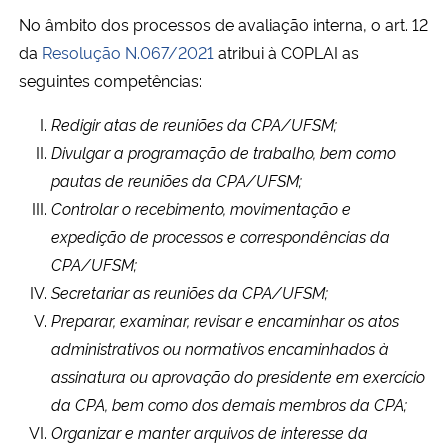
Ministério da Cidadania
No âmbito dos processos de avaliação interna, o art. 12
da
Resolução N.067/2021
atribui à COPLAI as
Ministério da Saúde
seguintes competências:
Redigir atas de reuniões da CPA/UFSM;
Ministério de Minas e Energia
Divulgar a programação de trabalho, bem como
Ministério da Ciência, Tecnologia, Inovações e Comunicações
pautas de reuniões da CPA/UFSM;
Controlar o recebimento, movimentação e
Ministério do Meio Ambiente
expedição de processos e correspondências da
CPA/UFSM;
Ministério do Turismo
Secretariar as reuniões da CPA/UFSM;
Preparar, examinar, revisar e encaminhar os atos
Ministério do Desenvolvimento Regional
administrativos ou normativos encaminhados à
assinatura ou aprovação do presidente em exercício
Controladoria-Geral da União
da CPA, bem como dos demais membros da CPA;
Organizar e manter arquivos de interesse da
Ministério da Mulher, da Família e dos Direitos Humanos