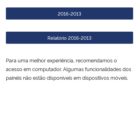
Ministério da Cidadania
2016-2013
Ministério da Saúde
Relatório 2016-2013
Ministério de Minas e Energia
Ministério da Ciência, Tecnologia, Inovações e Comunicações
Para uma melhor experiência, recomendamos o
acesso em computador. Algumas funcionalidades dos
Ministério do Meio Ambiente
painéis não estão disponíveis em dispositivos móveis.
Ministério do Turismo
Ministério do Desenvolvimento Regional
Controladoria-Geral da União
Ministério da Mulher, da Família e dos Direitos Humanos