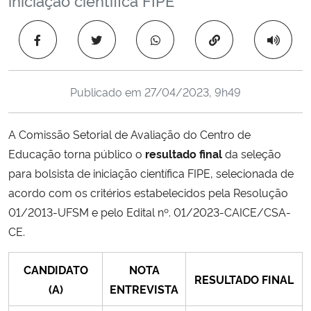
Ministério da Cidadania
Copiar para área 
Ministério da Saúde
Ministério de Minas e Energia
Publicado em
27/04/2023, 9h49
Ministério da Ciência, Tecnologia, Inovações e Comunicações
A Comissão Setorial de Avaliação do Centro de
Educação torna público o
resultado final
da seleção
Ministério do Meio Ambiente
para bolsista de iniciação científica FIPE, selecionada de
acordo com os critérios estabelecidos pela Resolução
Ministério do Turismo
01/2013-UFSM e pelo Edital nº. 01/2023-CAICE/CSA-
CE.
Ministério do Desenvolvimento Regional
CANDIDATO
NOTA
Controladoria-Geral da União
RESULTADO FINAL
(A)
ENTREVISTA
Ministério da Mulher, da Família e dos Direitos Humanos