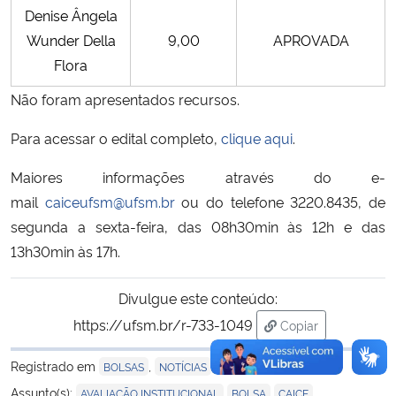
Denise Ângela
Wunder Della
9,00
APROVADA
Secretaria-Geral
Flora
Secretaria de Governo
Não foram apresentados recursos.
Gabinete de Segurança Institucional
Para acessar o edital completo,
clique aqui
.
Maiores informações através do e-
Advocacia-Geral da União
mail
caiceufsm@ufsm.br
ou do telefone 3220.8435, de
segunda a sexta-feira, das 08h30min às 12h e das
Banco Central do Brasil
13h30min às 17h.
Planalto
Divulgue este conteúdo:
https://ufsm.br/r-733-1049
Copiar
para área de tran
Registrado em
,
BOLSAS
NOTÍCIAS
,
,
,
Assunto(s):
AVALIAÇÃO INSTITUCIONAL
BOLSA
CAICE