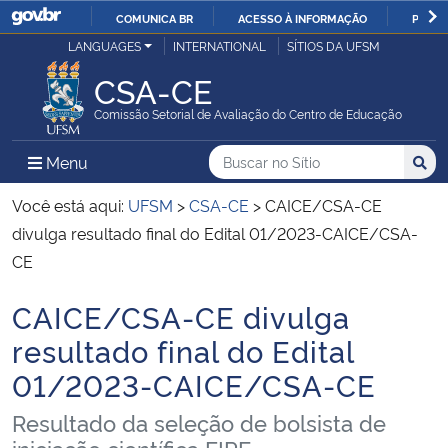
COMUNICA BR
ACESSO À INFORMAÇÃO
PARTI
Casa Civil
LANGUAGES
INTERNATIONAL
SÍTIOS DA UFSM
IR
PARA
CSA-CE
Ministério da Justiça e Segurança Pública
O
Comissão Setorial de Avaliação do Centro de Educação
CONTEÚDO
Ministério da Defesa
Buscar no no Sítio
Busca
Busca:
Menu Principal do Sítio
Menu
Busc
Ministério das Relações Exteriores
Você está aqui:
UFSM
>
CSA-CE
>
CAICE/CSA-CE
divulga resultado final do Edital 01/2023-CAICE/CSA-
Ministério da Economia
CE
CAICE/CSA-CE divulga
Ministério da Infraestrutura
Início do conteúdo
resultado final do Edital
Ministério da Agricultura, Pecuária e Abastecimento
01/2023-CAICE/CSA-CE
Ministério da Educação
Resultado da seleção de bolsista de
iniciação científica FIPE