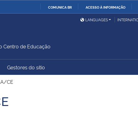
COMUNICA BR
ACESSO À INFORMAÇÃO
Ministério da Defesa
Ministério das Relações
Mini
IR
LANGUAGES
INTERNATI
Exteriores
PARA
O
Ministério da Cidadania
Ministério da Saúde
Mini
CONTEÚDO
do Centro de Educação
Gestores do sítio
Ministério do
Controladoria-Geral da
Mini
Desenvolvimento Regional
União
Famí
SA/CE
Hum
CE
Advocacia-Geral da União
Banco Central do Brasil
Plan