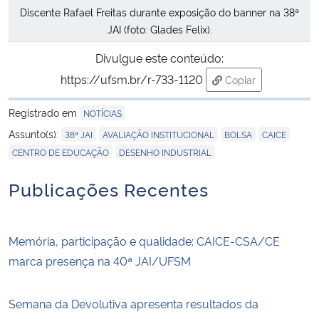
Discente Rafael Freitas durante exposição do banner na 38ª
JAI (foto: Glades Felix).
Divulgue este conteúdo:
https://ufsm.br/r-733-1120
Copiar
para área de trans
Registrado em
NOTÍCIAS
,
,
,
,
Assunto(s):
38ª JAI
AVALIAÇÃO INSTITUCIONAL
BOLSA
CAICE
,
CENTRO DE EDUCAÇÃO
DESENHO INDUSTRIAL
Publicações Recentes
Memória, participação e qualidade: CAICE-CSA/CE
marca presença na 40ª JAI/UFSM
Semana da Devolutiva apresenta resultados da