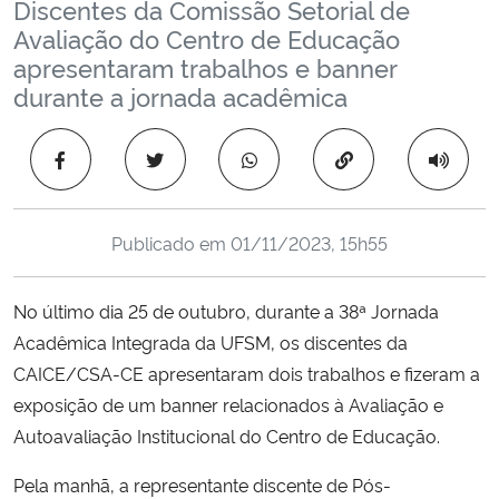
Discentes da Comissão Setorial de
Ministério da Cidadania
Avaliação do Centro de Educação
apresentaram trabalhos e banner
Ministério da Saúde
durante a jornada acadêmica
Ministério de Minas e Energia
Copiar para área 
Ministério da Ciência, Tecnologia, Inovações e Comunicações
Publicado em
01/11/2023, 15h55
Ministério do Meio Ambiente
No último dia 25 de outubro, durante a 38ª Jornada
Ministério do Turismo
Acadêmica Integrada da UFSM, os discentes da
CAICE/CSA-CE apresentaram dois trabalhos e fizeram a
Ministério do Desenvolvimento Regional
exposição de um banner relacionados à Avaliação e
Controladoria-Geral da União
Autoavaliação Institucional do Centro de Educação.
Pela manhã, a representante discente de Pós-
Ministério da Mulher, da Família e dos Direitos Humanos