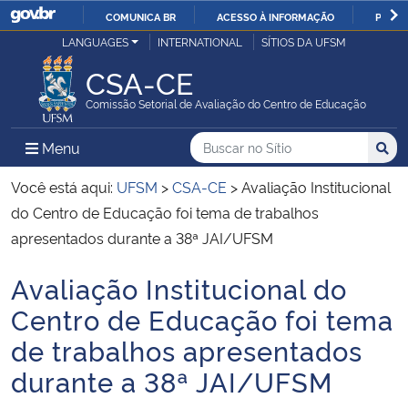
COMUNICA BR
ACESSO À INFORMAÇÃO
PARTI
Casa Civil
LANGUAGES
INTERNATIONAL
SÍTIOS DA UFSM
IR
PARA
CSA-CE
Ministério da Justiça e Segurança Pública
O
Comissão Setorial de Avaliação do Centro de Educação
CONTEÚDO
Ministério da Defesa
Buscar no no Sítio
Busca
Busca:
Menu Principal do Sítio
Menu
Busc
Ministério das Relações Exteriores
Você está aqui:
UFSM
>
CSA-CE
>
Avaliação Institucional
do Centro de Educação foi tema de trabalhos
Ministério da Economia
apresentados durante a 38ª JAI/UFSM
Avaliação Institucional do
Ministério da Infraestrutura
Início do conteúdo
Centro de Educação foi tema
Ministério da Agricultura, Pecuária e Abastecimento
de trabalhos apresentados
durante a 38ª JAI/UFSM
Ministério da Educação