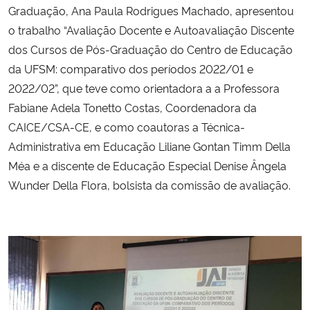
Graduação, Ana Paula Rodrigues Machado, apresentou
o trabalho “Avaliação Docente e Autoavaliação Discente
Secretaria-Geral
dos Cursos de Pós-Graduação do Centro de Educação
da UFSM: comparativo dos períodos 2022/01 e
Secretaria de Governo
2022/02”, que teve como orientadora a a Professora
Gabinete de Segurança Institucional
Fabiane Adela Tonetto Costas, Coordenadora da
CAICE/CSA-CE, e como coautoras a Técnica-
Advocacia-Geral da União
Administrativa em Educação Liliane Gontan Timm Della
Méa e a discente de Educação Especial Denise Ângela
Banco Central do Brasil
Wunder Della Flora, bolsista da comissão de avaliação.
Planalto