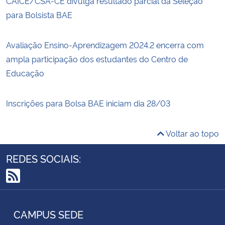
CAICE/CSA-CE divulga resultado parcial da Seleção
para Bolsista BAE
Avaliação Ensino-Aprendizagem 2024.2 encerra com
ampla participação dos estudantes do Centro de
Educação
Inscrições para Bolsa BAE iniciam dia 28/03
Voltar ao topo
REDES SOCIAIS:
RSS
CAMPUS SEDE