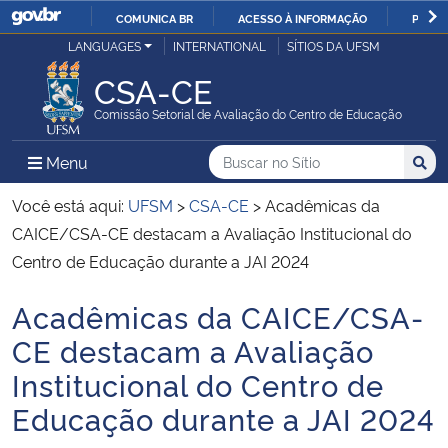
COMUNICA BR
ACESSO À INFORMAÇÃO
PARTI
Casa Civil
LANGUAGES
INTERNATIONAL
SÍTIOS DA UFSM
IR
PARA
CSA-CE
Ministério da Justiça e Segurança Pública
O
Comissão Setorial de Avaliação do Centro de Educação
CONTEÚDO
Ministério da Defesa
Buscar no no Sítio
Busca
Busca:
Menu Principal do Sítio
Menu
Busc
Ministério das Relações Exteriores
Você está aqui:
UFSM
>
CSA-CE
>
Acadêmicas da
CAICE/CSA-CE destacam a Avaliação Institucional do
Ministério da Economia
Centro de Educação durante a JAI 2024
Acadêmicas da CAICE/CSA-
Ministério da Infraestrutura
Início do conteúdo
CE destacam a Avaliação
Ministério da Agricultura, Pecuária e Abastecimento
Institucional do Centro de
Educação durante a JAI 2024
Ministério da Educação