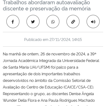
Trabalhos abordaram autoavaliação
Ministério da Cidadania
discente e preservação da memória
Ministério da Saúde
Copiar para área 
Ministério de Minas e Energia
Publicado em
27/11/2024, 14h15
Ministério da Ciência, Tecnologia, Inovações e Comunicações
Na manhã de ontem, 26 de novembro de 2024, a 39ª
Ministério do Meio Ambiente
Jornada Acadêmica Integrada da Universidade Federal
de Santa Maria (JAI/UFSM) foi palco para a
Ministério do Turismo
apresentação de dois importantes trabalhos
Ministério do Desenvolvimento Regional
desenvolvidos no âmbito da Comissão Setorial de
Avaliação do Centro de Educação (CAICE/CSA-CE).
Controladoria-Geral da União
Representando o grupo, as discentes Denise Ângela
Wunder Della Flora e Ana Paula Rodrigues Machado
Ministério da Mulher, da Família e dos Direitos Humanos