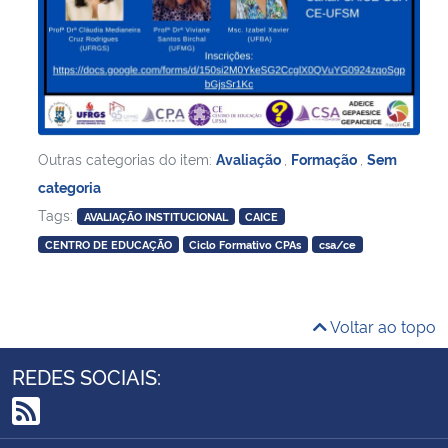
Outras categorias do item:
Avaliação
,
Formação
,
Sem
categoria
Tags:
AVALIAÇÃO INSTITUCIONAL
CAICE
CENTRO DE EDUCAÇÃO
Ciclo Formativo CPAs
csa/ce
Voltar ao topo
REDES SOCIAIS:
RSS