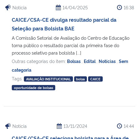
Ministério da Cidadania
Notícia
14/04/2025
16:38
CAICE/CSA-CE divulga resultado parcial da
Ministério da Saúde
Seleção para Bolsista BAE
A Comissão Setorial de Avaliação do Centro de Educação
Ministério de Minas e Energia
torna público o resultado parcial da primeira fase do
processo seletivo para bolsista [...]
Ministério da Ciência, Tecnologia, Inovações e Comunicações
Outras categorias do item:
Bolsas
,
Edital
,
Notícias
,
Sem
categoria
Ministério do Meio Ambiente
Tags:
AVALIAÇÃO INSTITUCIONAL
bolsa
CAICE
Ministério do Turismo
oportunidade de bolsas
Ministério do Desenvolvimento Regional
Controladoria-Geral da União
Notícia
13/11/2024
14:44
Ministério da Mulher, da Família e dos Direitos Humanos
CAICE/CSA-CE seleciona bolsista para a Área de