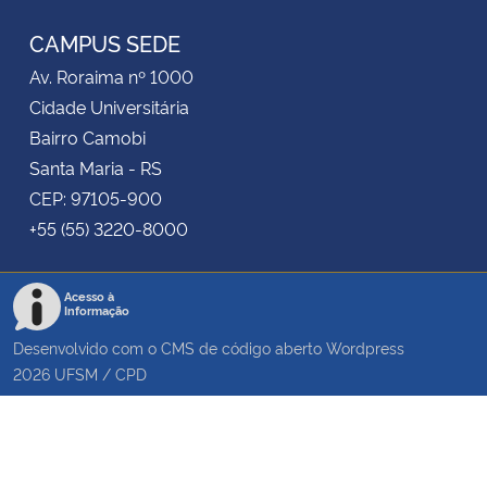
CAMPUS SEDE
Av. Roraima nº 1000
Cidade Universitária
Bairro Camobi
Santa Maria - RS
CEP: 97105-900
+55 (55) 3220-8000
Acesso à
Informação
Desenvolvido com o CMS de código aberto
Wordpress
2026
UFSM
/
CPD