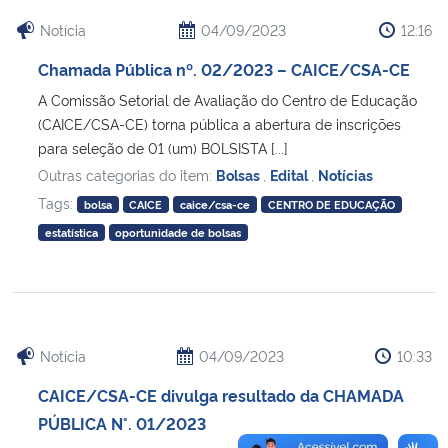
Notícia
04/09/2023
12:16
Chamada Pública nº. 02/2023 – CAICE/CSA-CE
A Comissão Setorial de Avaliação do Centro de Educação
(CAICE/CSA-CE) torna pública a abertura de inscrições
para seleção de 01 (um) BOLSISTA [...]
Outras categorias do item:
Bolsas
,
Edital
,
Notícias
Tags:
bolsa
CAICE
caice/csa-ce
CENTRO DE EDUCAÇÃO
estatística
oportunidade de bolsas
Notícia
04/09/2023
10:33
CAICE/CSA-CE divulga resultado da CHAMADA
PÚBLICA N°. 01/2023