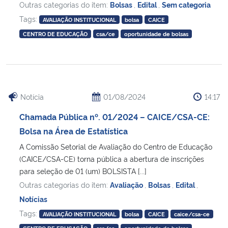
Outras categorias do item:
Bolsas
,
Edital
,
Sem categoria
Tags:
AVALIAÇÃO INSTITUCIONAL
bolsa
CAICE
CENTRO DE EDUCAÇÃO
csa/ce
oportunidade de bolsas
Notícia
01/08/2024
14:17
Chamada Pública nº. 01/2024 – CAICE/CSA-CE:
Bolsa na Área de Estatística
A Comissão Setorial de Avaliação do Centro de Educação
(CAICE/CSA-CE) torna pública a abertura de inscrições
para seleção de 01 (um) BOLSISTA [...]
Outras categorias do item:
Avaliação
,
Bolsas
,
Edital
,
Notícias
Tags:
AVALIAÇÃO INSTITUCIONAL
bolsa
CAICE
caice/csa-ce