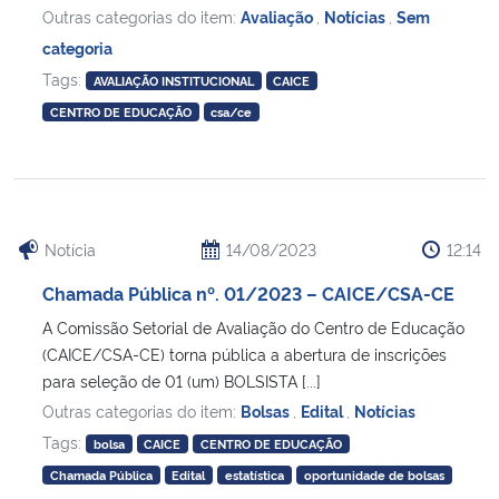
Outras categorias do item:
Avaliação
,
Notícias
,
Sem
categoria
Tags:
AVALIAÇÃO INSTITUCIONAL
CAICE
CENTRO DE EDUCAÇÃO
csa/ce
Notícia
14/08/2023
12:14
Chamada Pública nº. 01/2023 – CAICE/CSA-CE
A Comissão Setorial de Avaliação do Centro de Educação
(CAICE/CSA-CE) torna pública a abertura de inscrições
para seleção de 01 (um) BOLSISTA [...]
Outras categorias do item:
Bolsas
,
Edital
,
Notícias
Tags:
bolsa
CAICE
CENTRO DE EDUCAÇÃO
Chamada Pública
Edital
estatística
oportunidade de bolsas