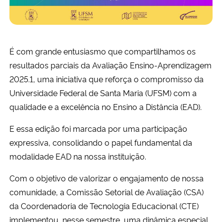
Secretaria-Geral
Secretaria de Governo
É com grande entusiasmo que compartilhamos os
resultados parciais da Avaliação Ensino-Aprendizagem
Gabinete de Segurança Institucional
2025.1, uma iniciativa que reforça o compromisso da
Universidade Federal de Santa Maria (UFSM) com a
Advocacia-Geral da União
qualidade e a excelência no Ensino a Distância (EAD).
E essa edição foi marcada por uma participação
Banco Central do Brasil
expressiva, consolidando o papel fundamental da
Planalto
modalidade EAD na nossa instituição.
Com o objetivo de valorizar o engajamento de nossa
comunidade, a Comissão Setorial de Avaliação (CSA)
da Coordenadoria de Tecnologia Educacional (CTE)
implementou, nesse semestre, uma dinâmica especial