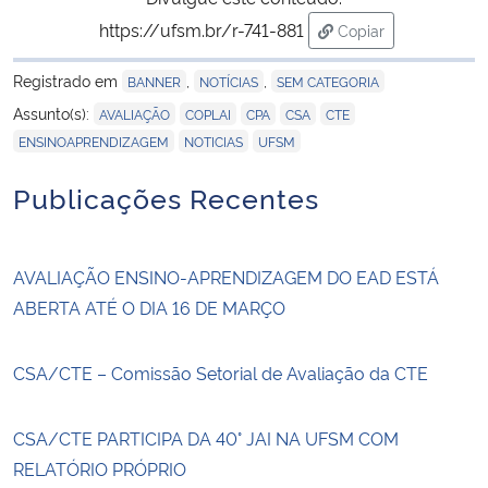
https://ufsm.br/r-741-881
Copiar
para área de trans
Registrado em
,
,
BANNER
NOTÍCIAS
SEM CATEGORIA
,
,
,
,
,
Assunto(s):
AVALIAÇÃO
COPLAI
CPA
CSA
CTE
,
,
ENSINOAPRENDIZAGEM
NOTICIAS
UFSM
Publicações Recentes
AVALIAÇÃO ENSINO-APRENDIZAGEM DO EAD ESTÁ
ABERTA ATÉ O DIA 16 DE MARÇO
CSA/CTE – Comissão Setorial de Avaliação da CTE
CSA/CTE PARTICIPA DA 40° JAI NA UFSM COM
RELATÓRIO PRÓPRIO