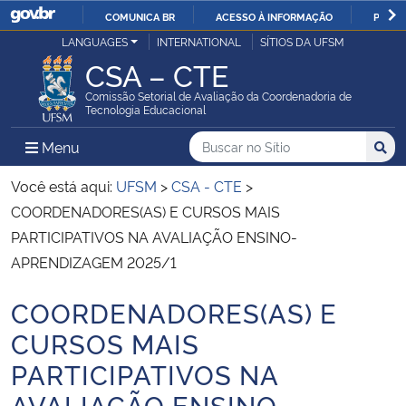
COMUNICA BR
ACESSO À INFORMAÇÃO
PARTI
Casa Civil
LANGUAGES
INTERNATIONAL
SÍTIOS DA UFSM
IR
CSA – CTE
PARA
Ministério da Justiça e Segurança Pública
O
Comissão Setorial de Avaliação da Coordenadoria de
Tecnologia Educacional
CONTEÚDO
Ministério da Defesa
Buscar no no Sítio
Busca
Busca:
Menu Principal do Sítio
Menu
Busc
Ministério das Relações Exteriores
Você está aqui:
UFSM
>
CSA - CTE
>
COORDENADORES(AS) E CURSOS MAIS
Ministério da Economia
PARTICIPATIVOS NA AVALIAÇÃO ENSINO-
APRENDIZAGEM 2025/1
Ministério da Infraestrutura
COORDENADORES(AS) E
Início do conteúdo
Ministério da Agricultura, Pecuária e Abastecimento
CURSOS MAIS
PARTICIPATIVOS NA
Ministério da Educação
AVALIAÇÃO ENSINO-