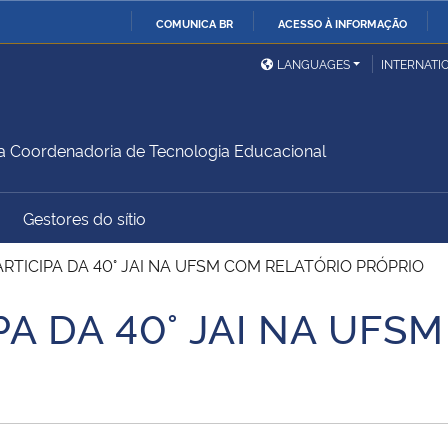
COMUNICA BR
ACESSO À INFORMAÇÃO
Ministério da Defesa
Ministério das Relações
Mini
IR
LANGUAGES
INTERNATI
Exteriores
PARA
O
Ministério da Cidadania
Ministério da Saúde
Mini
CONTEÚDO
da Coordenadoria de Tecnologia Educacional
Gestores do sítio
Ministério do
Controladoria-Geral da
Mini
Desenvolvimento Regional
União
Famí
RTICIPA DA 40° JAI NA UFSM COM RELATÓRIO PRÓPRIO
Hum
PA DA 40° JAI NA UFS
Advocacia-Geral da União
Banco Central do Brasil
Plan