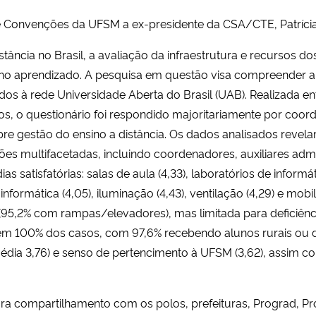
e Convenções da UFSM a ex-presidente da CSA/CTE, Patrícia
tância no Brasil, a avaliação da infraestrutura e recursos d
no aprendizado. A pesquisa em questão visa compreender a 
os à rede Universidade Aberta do Brasil (UAB). Realizada en
s, o questionário foi respondido majoritariamente por coor
obre gestão do ensino a distância. Os dados analisados reve
ções multifacetadas, incluindo coordenadores, auxiliares admin
as satisfatórias: salas de aula (4,33), laboratórios de informá
informática (4,05), iluminação (4,43), ventilação (4,29) e mobil
 (95,2% com rampas/elevadores), mas limitada para deficiênc
 em 100% dos casos, com 97,6% recebendo alunos rurais ou de
édia 3,76) e senso de pertencimento à UFSM (3,62), assim com
ra compartilhamento com os polos, prefeituras, Prograd, P