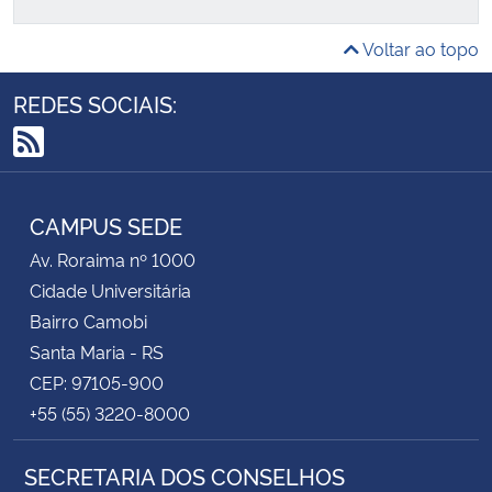
Voltar ao topo
Secretaria-Geral
REDES SOCIAIS:
Secretaria de Governo
RSS
Gabinete de Segurança Institucional
CAMPUS SEDE
Advocacia-Geral da União
Av. Roraima nº 1000
Banco Central do Brasil
Cidade Universitária
Bairro Camobi
Planalto
Santa Maria - RS
CEP: 97105-900
+55 (55) 3220-8000
SECRETARIA DOS CONSELHOS