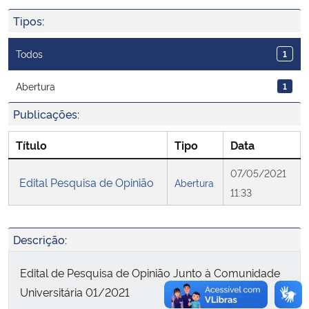
Ministério da Cidadania
Tipos:
Ministério da Saúde
Todos
1
Ministério de Minas e Energia
Abertura
1
Publicações:
Ministério da Ciência, Tecnologia, Inovações e Comunicações
Título
Tipo
Data
Ministério do Meio Ambiente
07/05/2021
Edital Pesquisa de Opinião
Abertura
11:33
Ministério do Turismo
Ministério do Desenvolvimento Regional
Descrição:
Controladoria-Geral da União
Edital de Pesquisa de Opinião Junto à Comunidade
Universitária 01/2021
Ministério da Mulher, da Família e dos Direitos Humanos