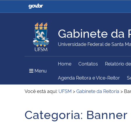
Casa Civil
Ministério da Justiça e
Segurança Pública
Gabinete da R
Ministério da Agricultura,
Ministério da Educação
Universidade Federal de Santa Ma
Pecuária e Abastecimento
Home
Contatos
Relatório d
Ministério do Meio Ambiente
Ministério do Turismo
Menu Principal do Sítio
Menu
Agenda Reitora e Vice-Reitor
S
Você está aqui:
UFSM
>
Gabinete da Reitoria
>
Ba
Secretaria de Governo
Gabinete de Segurança
Início do conteúdo
Institucional
Categoria:
Banner