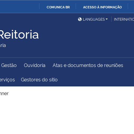
COMUNICA BR
ACESSO À INFORMAÇÃO
Ministério da Defesa
Ministério das Relações
Mini
IR
LANGUAGES
INTERNATI
Exteriores
PARA
eitoria
O
Ministério da Cidadania
Ministério da Saúde
Mini
CONTEÚDO
ria
e Gestão
Ouvidoria
Atas e documentos de reuniões
Ministério do
Controladoria-Geral da
Mini
Desenvolvimento Regional
União
Famí
erviços
Gestores do sítio
Hum
nner
Advocacia-Geral da União
Banco Central do Brasil
Plan