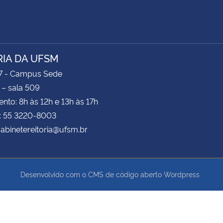
RIA DA UFSM
47 - Campus Sede
 – sala 509
nto: 8h às 12h e 13h às 17h
e: 55 3220-8003
gabinetereitoria@ufsm.br
Desenvolvido com o CMS de código aberto
Wordpress