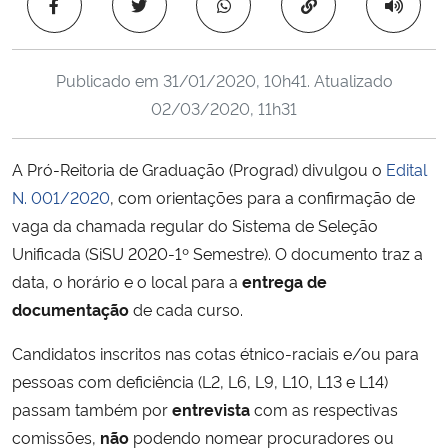
Copiar para área 
Ministério da Cidadania
Ministério da Saúde
Publicado em
31/01/2020, 10h41
. Atualizado
02/03/2020, 11h31
Ministério de Minas e Energia
A Pró-Reitoria de Graduação (Prograd) divulgou o
Edital
Ministério da Ciência, Tecnologia, Inovações e Comunicações
N. 001/2020
, com orientações para a confirmação de
vaga da chamada regular do Sistema de Seleção
Ministério do Meio Ambiente
Unificada (SiSU 2020-1º Semestre). O documento traz a
data, o horário e o local para a
entrega de
Ministério do Turismo
documentação
de cada curso.
Ministério do Desenvolvimento Regional
Candidatos inscritos nas cotas étnico-raciais e/ou para
pessoas com deficiência (L2, L6, L9, L10, L13 e L14)
Controladoria-Geral da União
passam também por
entrevista
com as respectivas
comissões,
não
podendo nomear procuradores ou
Ministério da Mulher, da Família e dos Direitos Humanos