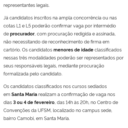
representantes legais.
Secretaria-Geral
Já candidatos inscritos na ampla concorrência ou nas
cotas L1 e L5 poderão confirmar vaga por intermédio
Secretaria de Governo
de
procurador
, com procuração redigida e assinada,
não necessitando de reconhecimento de firma em
Gabinete de Segurança Institucional
cartório. Os candidatos
menores de idade
classificados
nessas três modalidades poderão ser representados por
Advocacia-Geral da União
seus responsáveis legais, mediante procuração
formalizada pelo candidato.
Banco Central do Brasil
Os candidatos classificados nos cursos sediados
Planalto
em
Santa Maria
realizam a confirmação de vaga nos
dias
3 ou 4 de fevereiro
, das 14h às 20h, no Centro de
Convenções da UFSM, localizado no campus sede,
bairro Camobi, em Santa Maria.