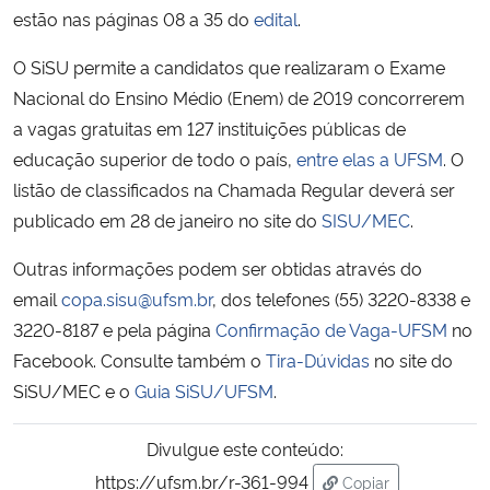
estão nas páginas 08 a 35 do
edital
.
O SiSU permite a candidatos que realizaram o Exame
Nacional do Ensino Médio (Enem) de 2019 concorrerem
a vagas gratuitas em 127 instituições públicas de
educação superior de todo o país,
entre elas a UFSM
. O
listão de classificados na Chamada Regular deverá ser
publicado em 28 de janeiro no site do
SISU/MEC
.
Outras informações podem ser obtidas através do
email
copa.sisu@ufsm.br
, dos telefones (55) 3220-8338 e
3220-8187 e pela página
Confirmação de Vaga-UFSM
no
Facebook. Consulte também o
Tira-Dúvidas
no site do
SiSU/MEC e o
Guia SiSU/UFSM
.
Divulgue este conteúdo:
https://ufsm.br/r-361-994
Copiar