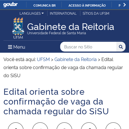
COMUNICA BR
ACESSO À INFORMAÇÃO
PARTI
Casa Civil
LANGUAGES
INTERNATIONAL
SÍTIOS DA UFSM
IR
PARA
Gabinete da Reitoria
Ministério da Justiça e Segurança Pública
O
Universidade Federal de Santa Maria
CONTEÚDO
Ministério da Defesa
Buscar no no Sítio
Busca
Busca:
Menu Principal do Sítio
Menu
Busc
Ministério das Relações Exteriores
Você está aqui:
UFSM
>
Gabinete da Reitoria
>
Edital
orienta sobre confirmação de vaga da chamada regular
Ministério da Economia
do SiSU
Edital orienta sobre
Ministério da Infraestrutura
Início do conteúdo
confirmação de vaga da
Ministério da Agricultura, Pecuária e Abastecimento
chamada regular do SiSU
Ministério da Educação